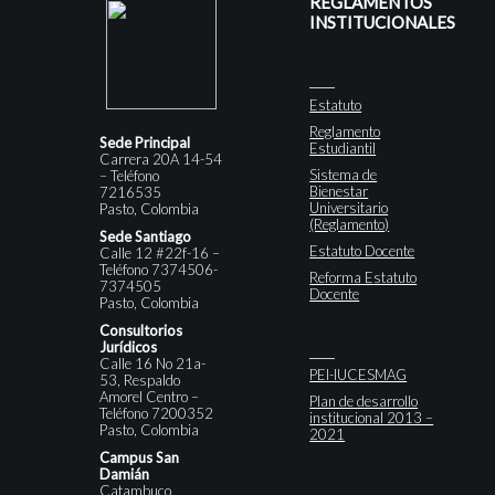
REGLAMENTOS
INSTITUCIONALES
Estatuto
Reglamento
Sede Principal
Estudiantil
Carrera 20A 14-54
Sistema de
– Teléfono
Bienestar
7216535
Universitario
Pasto, Colombia
(Reglamento)
Sede Santiago
Estatuto Docente
Calle 12 #22f-16 –
Teléfono 7374506-
Reforma Estatuto
7374505
Docente
Pasto, Colombia
Consultorios
Jurídicos
Calle 16 No 21a-
PEI-IUCESMAG
53, Respaldo
Amorel Centro –
Plan de desarrollo
Teléfono 7200352
institucional 2013 –
Pasto, Colombia
2021
Campus San
Damián
Catambuco,