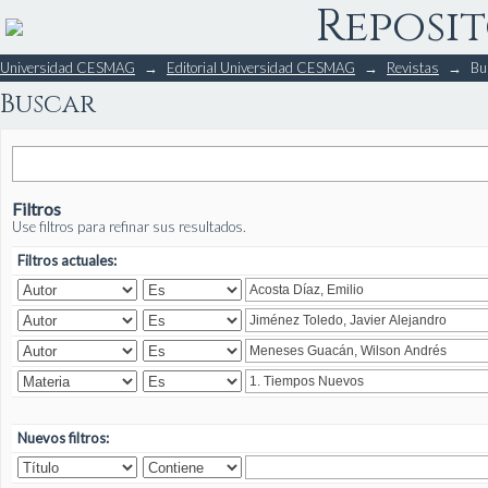
Reposit
Buscar
Universidad CESMAG
→
Editorial Universidad CESMAG
→
Revistas
→
Bu
Buscar
Filtros
Use filtros para refinar sus resultados.
Filtros actuales:
Nuevos filtros: