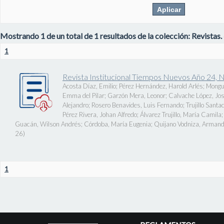
Mostrando 1 de un total de 1 resultados de la colección: Revistas.
1
Revista Institucional Tiempos Nuevos Año 24, 
Acosta Díaz, Emilio
;
Pérez Hernández, Harold Arlés
;
Mongu
Emma del Pilar
;
Garzón Mera, Leonor
;
Calvache López, J
Alejandro
;
Rosero Benavides, Luis Fernando
;
Trujillo Santa
Pérez Rivera, Johan Alfredo
;
Álvarez Trujillo, María Camila
Guacán, Wilson Andrés
;
Córdoba, María Eugenia
;
Quijano Vodniza, Armand
26
)
1