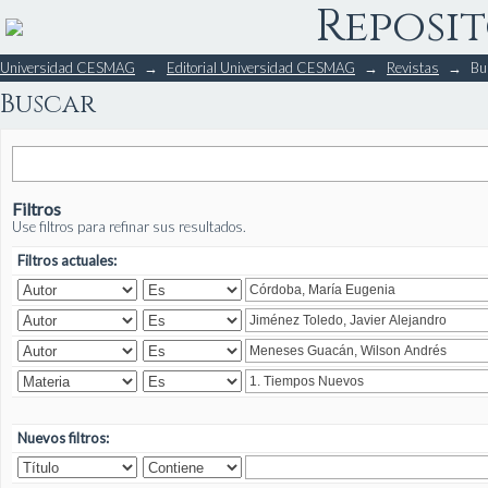
Reposit
Buscar
Universidad CESMAG
→
Editorial Universidad CESMAG
→
Revistas
→
Bu
Buscar
Filtros
Use filtros para refinar sus resultados.
Filtros actuales:
Nuevos filtros: