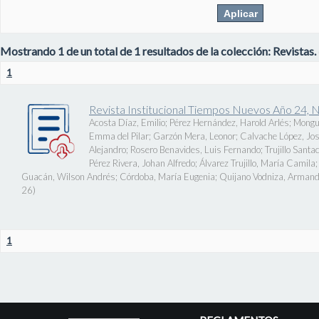
Mostrando 1 de un total de 1 resultados de la colección: Revistas.
1
Revista Institucional Tiempos Nuevos Año 24, 
Acosta Díaz, Emilio
;
Pérez Hernández, Harold Arlés
;
Mongu
Emma del Pilar
;
Garzón Mera, Leonor
;
Calvache López, J
Alejandro
;
Rosero Benavides, Luis Fernando
;
Trujillo Santa
Pérez Rivera, Johan Alfredo
;
Álvarez Trujillo, María Camila
Guacán, Wilson Andrés
;
Córdoba, María Eugenia
;
Quijano Vodniza, Armand
26
)
1