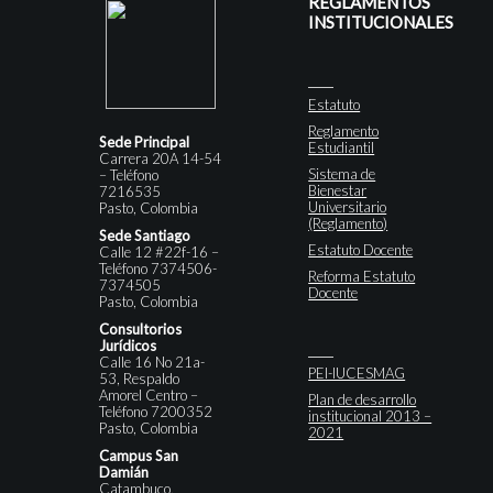
REGLAMENTOS
INSTITUCIONALES
Estatuto
Reglamento
Sede Principal
Estudiantil
Carrera 20A 14-54
Sistema de
– Teléfono
Bienestar
7216535
Universitario
Pasto, Colombia
(Reglamento)
Sede Santiago
Estatuto Docente
Calle 12 #22f-16 –
Teléfono 7374506-
Reforma Estatuto
7374505
Docente
Pasto, Colombia
Consultorios
Jurídicos
Calle 16 No 21a-
PEI-IUCESMAG
53, Respaldo
Amorel Centro –
Plan de desarrollo
Teléfono 7200352
institucional 2013 –
Pasto, Colombia
2021
Campus San
Damián
Catambuco,