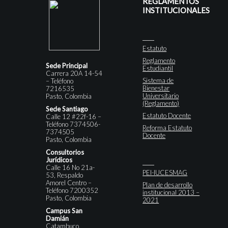
REGLAMENTOS
INSTITUCIONALES
Estatuto
Reglamento
Sede Principal
Estudiantil
Carrera 20A 14-54
Sistema de
– Teléfono
Bienestar
7216535
Universitario
Pasto, Colombia
(Reglamento)
Sede Santiago
Estatuto Docente
Calle 12 #22f-16 –
Teléfono 7374506-
Reforma Estatuto
7374505
Docente
Pasto, Colombia
Consultorios
Jurídicos
Calle 16 No 21a-
PEI-IUCESMAG
53, Respaldo
Amorel Centro –
Plan de desarrollo
Teléfono 7200352
institucional 2013 –
Pasto, Colombia
2021
Campus San
Damián
Catambuco,