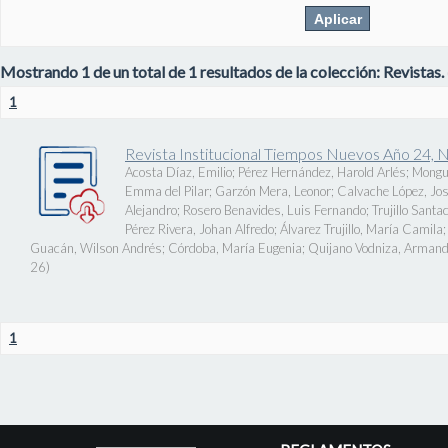
Mostrando 1 de un total de 1 resultados de la colección: Revistas.
1
Revista Institucional Tiempos Nuevos Año 24, 
Acosta Díaz, Emilio
;
Pérez Hernández, Harold Arlés
;
Mongu
Emma del Pilar
;
Garzón Mera, Leonor
;
Calvache López, J
Alejandro
;
Rosero Benavides, Luis Fernando
;
Trujillo Santa
Pérez Rivera, Johan Alfredo
;
Álvarez Trujillo, María Camila
Guacán, Wilson Andrés
;
Córdoba, María Eugenia
;
Quijano Vodniza, Armand
26
)
1