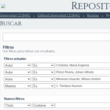
Reposit
Buscar
Universidad CESMAG
→
Editorial Universidad CESMAG
→
Revistas
→
Bu
Buscar
Filtros
Use filtros para refinar sus resultados.
Filtros actuales:
Nuevos filtros: