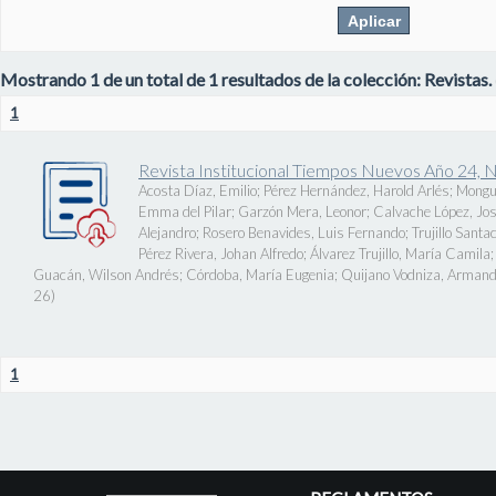
Mostrando 1 de un total de 1 resultados de la colección: Revistas.
1
Revista Institucional Tiempos Nuevos Año 24, 
Acosta Díaz, Emilio
;
Pérez Hernández, Harold Arlés
;
Mongu
Emma del Pilar
;
Garzón Mera, Leonor
;
Calvache López, J
Alejandro
;
Rosero Benavides, Luis Fernando
;
Trujillo Santa
Pérez Rivera, Johan Alfredo
;
Álvarez Trujillo, María Camila
Guacán, Wilson Andrés
;
Córdoba, María Eugenia
;
Quijano Vodniza, Armand
26
)
1