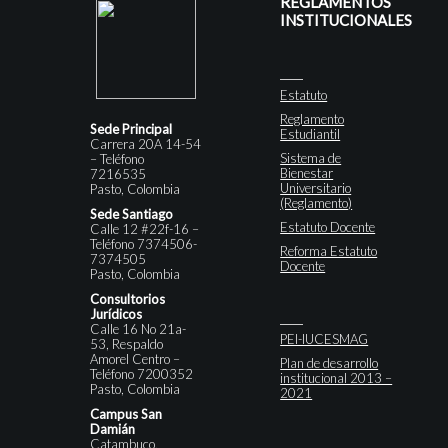
REGLAMENTOS
INSTITUCIONALES
Estatuto
Reglamento
Sede Principal
Estudiantil
Carrera 20A 14-54
Sistema de
– Teléfono
Bienestar
7216535
Universitario
Pasto, Colombia
(Reglamento)
Sede Santiago
Estatuto Docente
Calle 12 #22f-16 –
Teléfono 7374506-
Reforma Estatuto
7374505
Docente
Pasto, Colombia
Consultorios
Jurídicos
Calle 16 No 21a-
PEI-IUCESMAG
53, Respaldo
Amorel Centro –
Plan de desarrollo
Teléfono 7200352
institucional 2013 –
Pasto, Colombia
2021
Campus San
Damián
Catambuco,