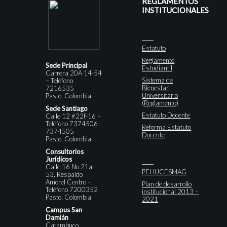
REGLAMENTOS
INSTITUCIONALES
Estatuto
Reglamento
Sede Principal
Estudiantil
Carrera 20A 14-54
Sistema de
– Teléfono
Bienestar
7216535
Universitario
Pasto, Colombia
(Reglamento)
Sede Santiago
Estatuto Docente
Calle 12 #22f-16 –
Teléfono 7374506-
Reforma Estatuto
7374505
Docente
Pasto, Colombia
Consultorios
Jurídicos
Calle 16 No 21a-
PEI-IUCESMAG
53, Respaldo
Amorel Centro –
Plan de desarrollo
Teléfono 7200352
institucional 2013 –
Pasto, Colombia
2021
Campus San
Damián
Catambuco,