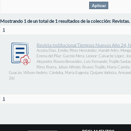
Mostrando 1 de un total de 1 resultados de la colección: Revistas.
1
Revista Institucional Tiempos Nuevos Año 24, 
Acosta Díaz, Emilio
;
Pérez Hernández, Harold Arlés
;
Mongu
Emma del Pilar
;
Garzón Mera, Leonor
;
Calvache López, J
Alejandro
;
Rosero Benavides, Luis Fernando
;
Trujillo Santa
Pérez Rivera, Johan Alfredo
;
Álvarez Trujillo, María Camila
Guacán, Wilson Andrés
;
Córdoba, María Eugenia
;
Quijano Vodniza, Armand
26
)
1