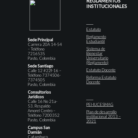
REGLAMENTOS
INSTITUCIONALES
Estatuto
Reglamento
Sede Principal
Estudiantil
Carrera 20A 14-54
Sistema de
– Teléfono
Bienestar
7216535
Universitario
Pasto, Colombia
(Reglamento)
Sede Santiago
Estatuto Docente
Calle 12 #22f-16 –
Teléfono 7374506-
Reforma Estatuto
7374505
Docente
Pasto, Colombia
Consultorios
Jurídicos
Calle 16 No 21a-
PEI-IUCESMAG
53, Respaldo
Amorel Centro –
Plan de desarrollo
Teléfono 7200352
institucional 2013 –
Pasto, Colombia
2021
Campus San
Damián
Catambuco,