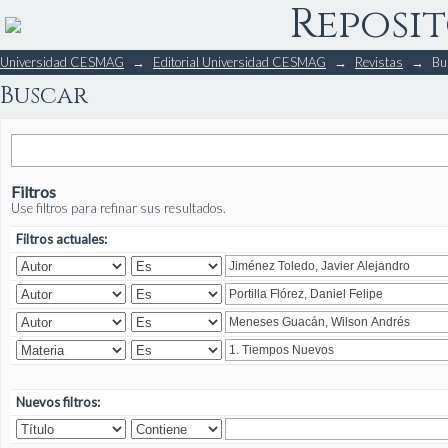
Reposit
Buscar
Universidad CESMAG
→
Editorial Universidad CESMAG
→
Revistas
→
Bu
Buscar
Filtros
Use filtros para refinar sus resultados.
Filtros actuales:
Nuevos filtros: