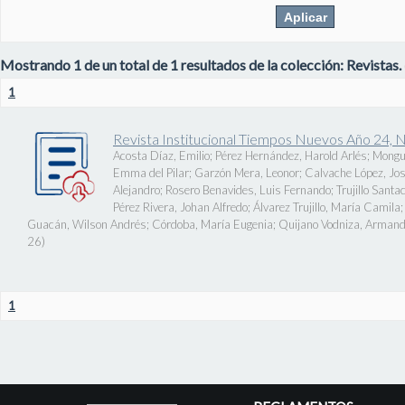
Mostrando 1 de un total de 1 resultados de la colección: Revistas.
1
Revista Institucional Tiempos Nuevos Año 24, 
Acosta Díaz, Emilio
;
Pérez Hernández, Harold Arlés
;
Mongu
Emma del Pilar
;
Garzón Mera, Leonor
;
Calvache López, J
Alejandro
;
Rosero Benavides, Luis Fernando
;
Trujillo Santa
Pérez Rivera, Johan Alfredo
;
Álvarez Trujillo, María Camila
Guacán, Wilson Andrés
;
Córdoba, María Eugenia
;
Quijano Vodniza, Armand
26
)
1