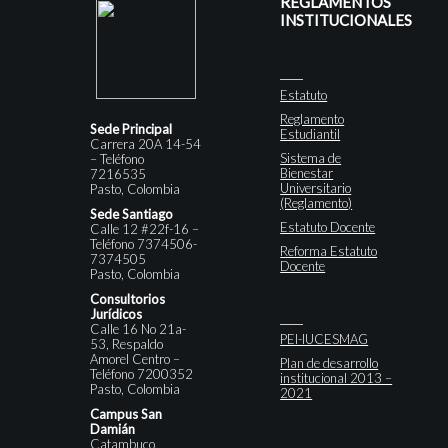
REGLAMENTOS
INSTITUCIONALES
Estatuto
Reglamento
Sede Principal
Estudiantil
Carrera 20A 14-54
Sistema de
– Teléfono
Bienestar
7216535
Universitario
Pasto, Colombia
(Reglamento)
Sede Santiago
Estatuto Docente
Calle 12 #22f-16 –
Teléfono 7374506-
Reforma Estatuto
7374505
Docente
Pasto, Colombia
Consultorios
Jurídicos
Calle 16 No 21a-
PEI-IUCESMAG
53, Respaldo
Amorel Centro –
Plan de desarrollo
Teléfono 7200352
institucional 2013 –
Pasto, Colombia
2021
Campus San
Damián
Catambuco,