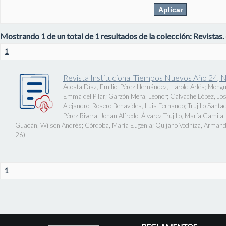
Mostrando 1 de un total de 1 resultados de la colección: Revistas.
1
Revista Institucional Tiempos Nuevos Año 24, 
Acosta Díaz, Emilio
;
Pérez Hernández, Harold Arlés
;
Mongu
Emma del Pilar
;
Garzón Mera, Leonor
;
Calvache López, J
Alejandro
;
Rosero Benavides, Luis Fernando
;
Trujillo Santa
Pérez Rivera, Johan Alfredo
;
Álvarez Trujillo, María Camila
Guacán, Wilson Andrés
;
Córdoba, María Eugenia
;
Quijano Vodniza, Armand
26
)
1