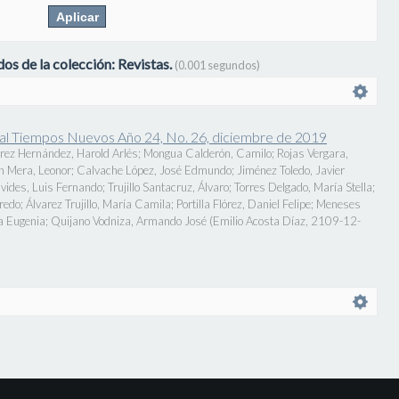
os de la colección: Revistas.
(0.001 segundos)
onal Tiempos Nuevos Año 24, No. 26, diciembre de 2019
rez Hernández, Harold Arlés
;
Mongua Calderón, Camilo
;
Rojas Vergara,
n Mera, Leonor
;
Calvache López, José Edmundo
;
Jiménez Toledo, Javier
vides, Luis Fernando
;
Trujillo Santacruz, Álvaro
;
Torres Delgado, María Stella
;
fredo
;
Álvarez Trujillo, María Camila
;
Portilla Flórez, Daniel Felipe
;
Meneses
a Eugenia
;
Quijano Vodniza, Armando José
(
Emilio Acosta Díaz
,
2109-12-