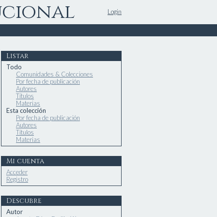
ucional
Login
Listar
Todo
Comunidades & Colecciones
Por fecha de publicación
Autores
Títulos
Materias
Esta colección
Por fecha de publicación
Autores
Títulos
Materias
Mi cuenta
Acceder
Registro
Descubre
Autor