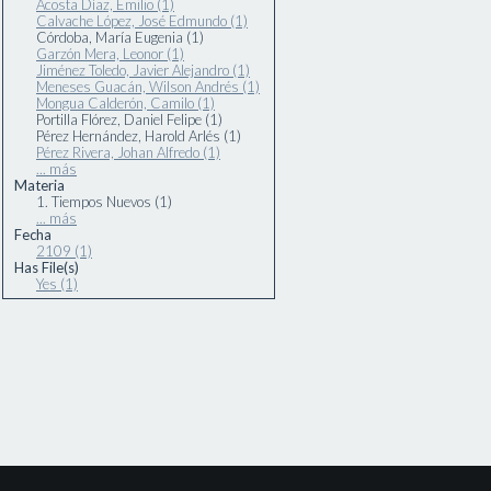
Acosta Díaz, Emilio (1)
Calvache López, José Edmundo (1)
Córdoba, María Eugenia (1)
Garzón Mera, Leonor (1)
Jiménez Toledo, Javier Alejandro (1)
Meneses Guacán, Wilson Andrés (1)
Mongua Calderón, Camilo (1)
Portilla Flórez, Daniel Felipe (1)
Pérez Hernández, Harold Arlés (1)
Pérez Rivera, Johan Alfredo (1)
... más
Materia
1. Tiempos Nuevos (1)
... más
Fecha
2109 (1)
Has File(s)
Yes (1)