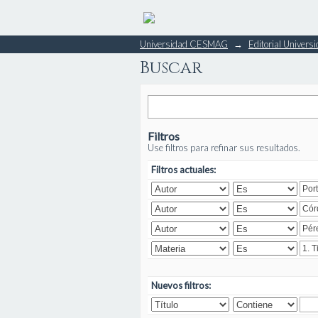
Buscar
Universidad CESMAG
→
Editorial Unive
Buscar
Filtros
Use filtros para refinar sus resultados.
Filtros actuales:
Nuevos filtros: