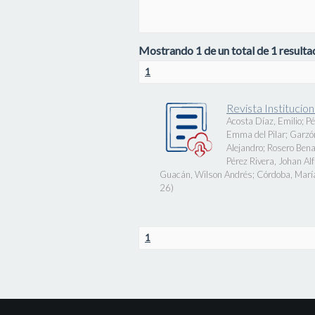
Mostrando 1 de un total de 1 resultad
1
Revista Instituci
Acosta Díaz, Emilio
;
Pé
Emma del Pilar
;
Garzó
Alejandro
;
Rosero Bena
Pérez Rivera, Johan Al
Guacán, Wilson Andrés
;
Córdoba, Marí
26
)
1