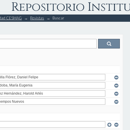
Repositorio Instit
rsidad CESMAG
→
Revistas
→
Buscar