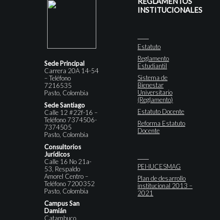
REGLAMENTOS
INSTITUCIONALES
Estatuto
Reglamento
Sede Principal
Estudiantil
Carrera 20A 14-54
Sistema de
– Teléfono
Bienestar
7216535
Universitario
Pasto, Colombia
(Reglamento)
Sede Santiago
Estatuto Docente
Calle 12 #22f-16 –
Teléfono 7374506-
Reforma Estatuto
7374505
Docente
Pasto, Colombia
Consultorios
Jurídicos
Calle 16 No 21a-
PEI-IUCESMAG
53, Respaldo
Amorel Centro –
Plan de desarrollo
Teléfono 7200352
institucional 2013 –
Pasto, Colombia
2021
Campus San
Damián
Catambuco,