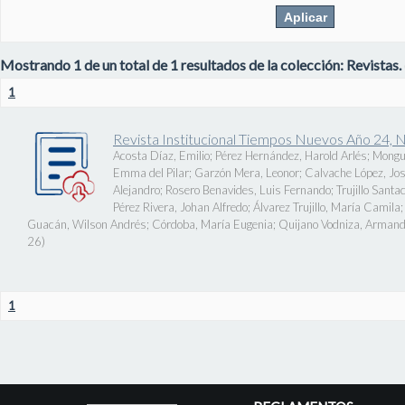
Mostrando 1 de un total de 1 resultados de la colección: Revistas.
1
Revista Institucional Tiempos Nuevos Año 24, 
Acosta Díaz, Emilio
;
Pérez Hernández, Harold Arlés
;
Mongu
Emma del Pilar
;
Garzón Mera, Leonor
;
Calvache López, J
Alejandro
;
Rosero Benavides, Luis Fernando
;
Trujillo Santa
Pérez Rivera, Johan Alfredo
;
Álvarez Trujillo, María Camila
Guacán, Wilson Andrés
;
Córdoba, María Eugenia
;
Quijano Vodniza, Armand
26
)
1