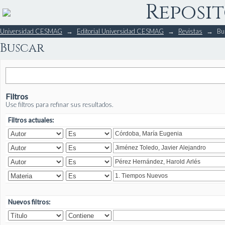
Reposit
Buscar
Universidad CESMAG
→
Editorial Universidad CESMAG
→
Revistas
→
Bu
Buscar
Filtros
Use filtros para refinar sus resultados.
Filtros actuales:
Nuevos filtros: