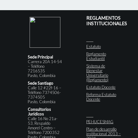
REGLAMENTOS
INSTITUCIONALES
Estatuto
Reglamento
Sede Principal
Estudiantil
Carrera 20A 14-54
Sistema de
– Teléfono
Bienestar
7216535
Universitario
Pasto, Colombia
(Reglamento)
Sede Santiago
Estatuto Docente
Calle 12 #22f-16 –
Teléfono 7374506-
Reforma Estatuto
7374505
Docente
Pasto, Colombia
Consultorios
Jurídicos
Calle 16 No 21a-
PEI-IUCESMAG
53, Respaldo
Amorel Centro –
Plan de desarrollo
Teléfono 7200352
institucional 2013 –
Pasto, Colombia