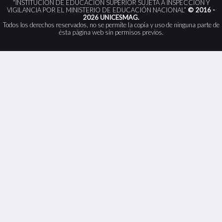
“INSTITUCIÓN DE EDUCACIÓN SUPERIOR SUJETA A INSPECCIÓN Y
VIGILANCIA POR EL MINISTERIO DE EDUCACIÓN NACIONAL”
© 2016 -
2026 UNICESMAG.
Todos los derechos reservados, no se permite la copia y uso de ninguna parte de
ésta página web sin permisos previos.