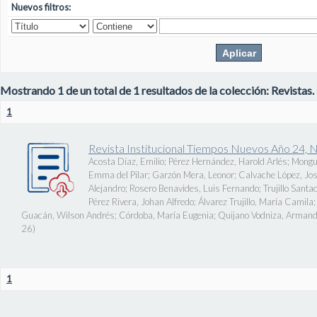
Nuevos filtros:
Mostrando 1 de un total de 1 resultados de la colección: Revistas.
1
Revista Institucional Tiempos Nuevos Año 24, 
Acosta Díaz, Emilio
;
Pérez Hernández, Harold Arlés
;
Mongu
Emma del Pilar
;
Garzón Mera, Leonor
;
Calvache López, J
Alejandro
;
Rosero Benavides, Luis Fernando
;
Trujillo Santa
Pérez Rivera, Johan Alfredo
;
Álvarez Trujillo, María Camila
Guacán, Wilson Andrés
;
Córdoba, María Eugenia
;
Quijano Vodniza, Armand
26
)
1