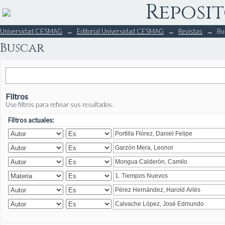
Reposit
Buscar
Universidad CESMAG
→
Editorial Universidad CESMAG
→
Revistas
→
Bu
Buscar
Filtros
Use filtros para refinar sus resultados.
Filtros actuales: