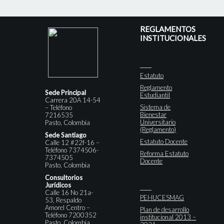
REGLAMENTOS
INSTITUCIONALES
Estatuto
Reglamento
Sede Principal
Estudiantil
Carrera 20A 14-54
Sistema de
– Teléfono
Bienestar
7216535
Universitario
Pasto, Colombia
(Reglamento)
Sede Santiago
Estatuto Docente
Calle 12 #22f-16 –
Teléfono 7374506-
Reforma Estatuto
7374505
Docente
Pasto, Colombia
Consultorios
Jurídicos
Calle 16 No 21a-
PEI-IUCESMAG
53, Respaldo
Amorel Centro –
Plan de desarrollo
Teléfono 7200352
institucional 2013 –
Pasto, Colombia