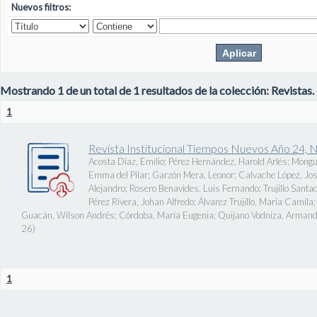
Nuevos filtros:
Mostrando 1 de un total de 1 resultados de la colección: Revistas.
1
Revista Institucional Tiempos Nuevos Año 24, 
Acosta Díaz, Emilio
;
Pérez Hernández, Harold Arlés
;
Mongu
Emma del Pilar
;
Garzón Mera, Leonor
;
Calvache López, J
Alejandro
;
Rosero Benavides, Luis Fernando
;
Trujillo Santa
Pérez Rivera, Johan Alfredo
;
Álvarez Trujillo, María Camila
Guacán, Wilson Andrés
;
Córdoba, María Eugenia
;
Quijano Vodniza, Armand
26
)
1