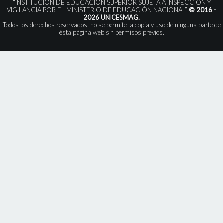
“INSTITUCIÓN DE EDUCACIÓN SUPERIOR SUJETA A INSPECCIÓN Y
VIGILANCIA POR EL MINISTERIO DE EDUCACIÓN NACIONAL”
© 2016 -
2026 UNICESMAG.
Todos los derechos reservados, no se permite la copia y uso de ninguna parte de
ésta página web sin permisos previos.