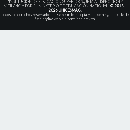
“INSTITUCIÓN DE EDUCACIÓN SUPERIOR SUJETA A INSPECCIÓN Y
VIGILANCIA POR EL MINISTERIO DE EDUCACIÓN NACIONAL”
© 2016 -
2026 UNICESMAG.
Todos los derechos reservados, no se permite la copia y uso de ninguna parte de
ésta página web sin permisos previos.