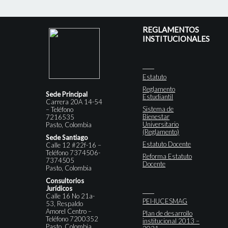
REGLAMENTOS
INSTITUCIONALES
Estatuto
Reglamento
Sede Principal
Estudiantil
Carrera 20A 14-54
Sistema de
– Teléfono
Bienestar
7216535
Universitario
Pasto, Colombia
(Reglamento)
Sede Santiago
Estatuto Docente
Calle 12 #22f-16 –
Teléfono 7374506-
Reforma Estatuto
7374505
Docente
Pasto, Colombia
Consultorios
Jurídicos
Calle 16 No 21a-
PEI-IUCESMAG
53, Respaldo
Amorel Centro –
Plan de desarrollo
Teléfono 7200352
institucional 2013 –
Pasto, Colombia