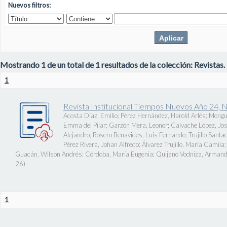
Nuevos filtros:
Mostrando 1 de un total de 1 resultados de la colección: Revistas.
1
Revista Institucional Tiempos Nuevos Año 24, 
Acosta Díaz, Emilio
;
Pérez Hernández, Harold Arlés
;
Mongu
Emma del Pilar
;
Garzón Mera, Leonor
;
Calvache López, J
Alejandro
;
Rosero Benavides, Luis Fernando
;
Trujillo Santa
Pérez Rivera, Johan Alfredo
;
Álvarez Trujillo, María Camila
Guacán, Wilson Andrés
;
Córdoba, María Eugenia
;
Quijano Vodniza, Armand
26
)
1