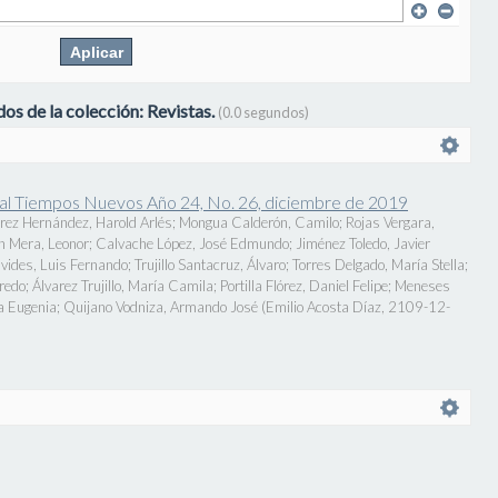
os de la colección: Revistas.
(0.0 segundos)
onal Tiempos Nuevos Año 24, No. 26, diciembre de 2019
rez Hernández, Harold Arlés
;
Mongua Calderón, Camilo
;
Rojas Vergara,
n Mera, Leonor
;
Calvache López, José Edmundo
;
Jiménez Toledo, Javier
vides, Luis Fernando
;
Trujillo Santacruz, Álvaro
;
Torres Delgado, María Stella
;
fredo
;
Álvarez Trujillo, María Camila
;
Portilla Flórez, Daniel Felipe
;
Meneses
a Eugenia
;
Quijano Vodniza, Armando José
(
Emilio Acosta Díaz
,
2109-12-