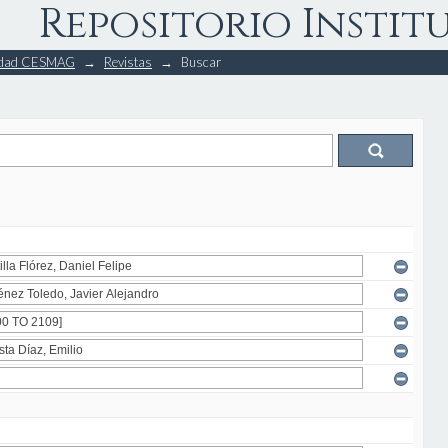
Repositorio Instit
rsidad CESMAG
→
Revistas
→
Buscar