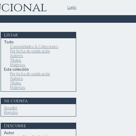
ucional
Login
Listar
Todo
Comunidades & Colecciones
Por fecha de publicación
Autores
Títulos
Materias
Esta colección
Por fecha de publicación
Autores
Títulos
Materias
Mi cuenta
Acceder
Registro
Descubre
Autor