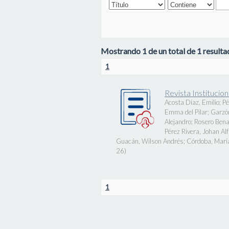
Mostrando 1 de un total de 1 resultad
1
Revista Instituci
Acosta Díaz, Emilio
;
Pé
Emma del Pilar
;
Garzó
Alejandro
;
Rosero Bena
Pérez Rivera, Johan Al
Guacán, Wilson Andrés
;
Córdoba, Marí
26
)
1