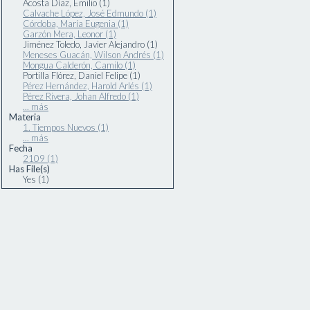
Acosta Díaz, Emilio (1)
Calvache López, José Edmundo (1)
Córdoba, María Eugenia (1)
Garzón Mera, Leonor (1)
Jiménez Toledo, Javier Alejandro (1)
Meneses Guacán, Wilson Andrés (1)
Mongua Calderón, Camilo (1)
Portilla Flórez, Daniel Felipe (1)
Pérez Hernández, Harold Arlés (1)
Pérez Rivera, Johan Alfredo (1)
... más
Materia
1. Tiempos Nuevos (1)
... más
Fecha
2109 (1)
Has File(s)
Yes (1)