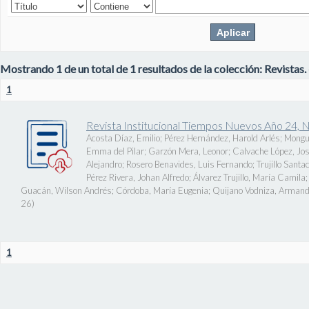
Mostrando 1 de un total de 1 resultados de la colección: Revistas.
1
Revista Institucional Tiempos Nuevos Año 24, 
Acosta Díaz, Emilio
;
Pérez Hernández, Harold Arlés
;
Mongu
Emma del Pilar
;
Garzón Mera, Leonor
;
Calvache López, J
Alejandro
;
Rosero Benavides, Luis Fernando
;
Trujillo Santa
Pérez Rivera, Johan Alfredo
;
Álvarez Trujillo, María Camila
Guacán, Wilson Andrés
;
Córdoba, María Eugenia
;
Quijano Vodniza, Armand
26
)
1