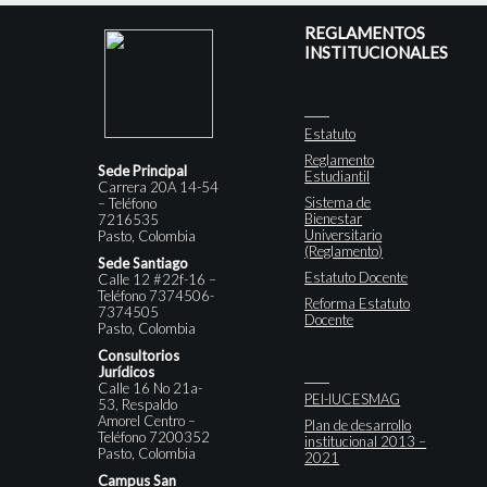
REGLAMENTOS
INSTITUCIONALES
Estatuto
Reglamento
Sede Principal
Estudiantil
Carrera 20A 14-54
Sistema de
– Teléfono
Bienestar
7216535
Universitario
Pasto, Colombia
(Reglamento)
Sede Santiago
Estatuto Docente
Calle 12 #22f-16 –
Teléfono 7374506-
Reforma Estatuto
7374505
Docente
Pasto, Colombia
Consultorios
Jurídicos
Calle 16 No 21a-
PEI-IUCESMAG
53, Respaldo
Amorel Centro –
Plan de desarrollo
Teléfono 7200352
institucional 2013 –
Pasto, Colombia
2021
Campus San