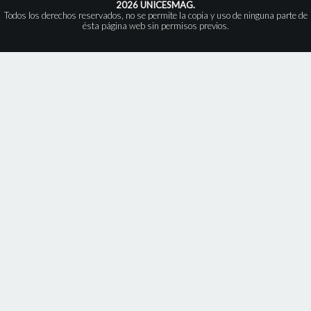
2026 UNICESMAG.
Todos los derechos reservados, no se permite la copia y uso de ninguna parte de
ésta página web sin permisos previos.