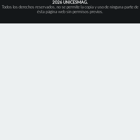
2026 UNICESMAG.
Todos los derechos reservados, no se permite la copia y uso de ninguna parte de
ésta página web sin permisos previos.