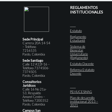
REGLAMENTOS
INSTITUCIONALES
Estatuto
Reglamento
Sede Principal
Estudiantil
Carrera 20A 14-54
Sistema de
– Teléfono
Bienestar
7216535
Universitario
Pasto, Colombia
(Reglamento)
Sede Santiago
Estatuto Docente
Calle 12 #22f-16 –
Teléfono 7374506-
Reforma Estatuto
7374505
Docente
Pasto, Colombia
Consultorios
Jurídicos
Calle 16 No 21a-
PEI-IUCESMAG
53, Respaldo
Amorel Centro –
Plan de desarrollo
Teléfono 7200352
institucional 2013 –
Pasto, Colombia
2021
Campus San