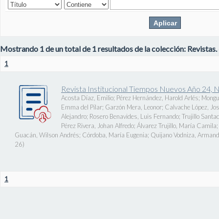
Mostrando 1 de un total de 1 resultados de la colección: Revistas.
1
Revista Institucional Tiempos Nuevos Año 24, 
Acosta Díaz, Emilio
;
Pérez Hernández, Harold Arlés
;
Mongu
Emma del Pilar
;
Garzón Mera, Leonor
;
Calvache López, J
Alejandro
;
Rosero Benavides, Luis Fernando
;
Trujillo Santa
Pérez Rivera, Johan Alfredo
;
Álvarez Trujillo, María Camila
Guacán, Wilson Andrés
;
Córdoba, María Eugenia
;
Quijano Vodniza, Armand
26
)
1