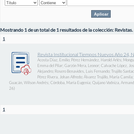
Mostrando 1 de un total de 1 resultados de la colección: Revistas.
1
Revista Institucional Tiempos Nuevos Año 24, 
Acosta Díaz, Emilio
;
Pérez Hernández, Harold Arlés
;
Mongu
Emma del Pilar
;
Garzón Mera, Leonor
;
Calvache López, J
Alejandro
;
Rosero Benavides, Luis Fernando
;
Trujillo Santa
Pérez Rivera, Johan Alfredo
;
Álvarez Trujillo, María Camila
Guacán, Wilson Andrés
;
Córdoba, María Eugenia
;
Quijano Vodniza, Armand
26
)
1