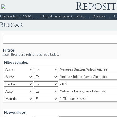
Reposit
Buscar
Universidad CESMAG
→
Editorial Universidad CESMAG
→
Revistas
→
Bu
Buscar
Filtros
Use filtros para refinar sus resultados.
Filtros actuales:
Nuevos filtros: