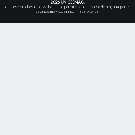
2026 UNICESMAG.
Todos los derechos reservados, no se permite la copia y uso de ninguna parte de
ésta página web sin permisos previos.