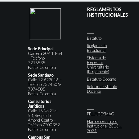
REGLAMENTOS
INSTITUCIONALES
Estatuto
Reglamento
Sede Principal
Estudiantil
Carrera 20A 14-54
Sistema de
– Teléfono
Bienestar
7216535
Universitario
Pasto, Colombia
(Reglamento)
Sede Santiago
Estatuto Docente
Calle 12 #22f-16 –
Teléfono 7374506-
Reforma Estatuto
7374505
Docente
Pasto, Colombia
Consultorios
Jurídicos
Calle 16 No 21a-
PEI-IUCESMAG
53, Respaldo
Amorel Centro –
Plan de desarrollo
Teléfono 7200352
institucional 2013 –
Pasto, Colombia
2021
Campus San