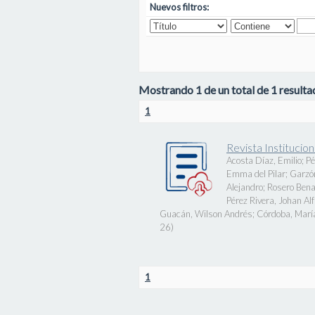
Nuevos filtros:
Mostrando 1 de un total de 1 resultad
1
Revista Instituci
Acosta Díaz, Emilio
;
Pé
Emma del Pilar
;
Garzó
Alejandro
;
Rosero Bena
Pérez Rivera, Johan Al
Guacán, Wilson Andrés
;
Córdoba, Marí
26
)
1