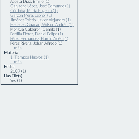
Acosta Díaz, Emilio (1)
Calvache López, José Edmundo (1)
Córdoba, María Eugenia (1)
Garzón Mera, Leonor (1)
Jiménez Toledo, Javier Alejandro (1)
Meneses Guacán, Wilson Andrés (1)
Mongua Calderón, Camilo (1)
Portilla Flórez, Daniel Felipe (1)
Pérez Hernández, Harold Arlés (1)
Pérez Rivera, Johan Alfredo (1)
... más
Materia
1. Tiempos Nuevos (1)
... más
Fecha
2109 (1)
Has File(s)
Yes (1)