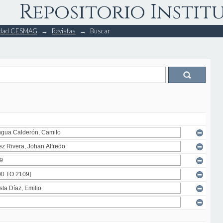
Repositorio Instit
rsidad CESMAG
→
Revistas
→
Buscar