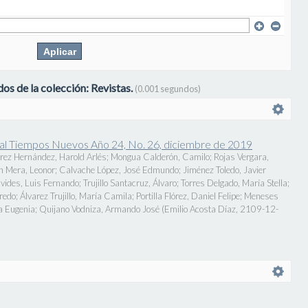
os de la colección: Revistas.
(0.001 segundos)
onal Tiempos Nuevos Año 24, No. 26, diciembre de 2019
rez Hernández, Harold Arlés
;
Mongua Calderón, Camilo
;
Rojas Vergara,
n Mera, Leonor
;
Calvache López, José Edmundo
;
Jiménez Toledo, Javier
vides, Luis Fernando
;
Trujillo Santacruz, Álvaro
;
Torres Delgado, María Stella
;
fredo
;
Álvarez Trujillo, María Camila
;
Portilla Flórez, Daniel Felipe
;
Meneses
a Eugenia
;
Quijano Vodniza, Armando José
(
Emilio Acosta Díaz
,
2109-12-