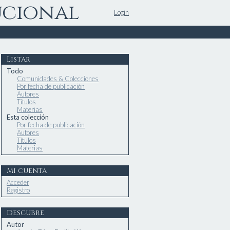
ucional
Login
Listar
Todo
Comunidades & Colecciones
Por fecha de publicación
Autores
Títulos
Materias
Esta colección
Por fecha de publicación
Autores
Títulos
Materias
Mi cuenta
Acceder
Registro
Descubre
Autor