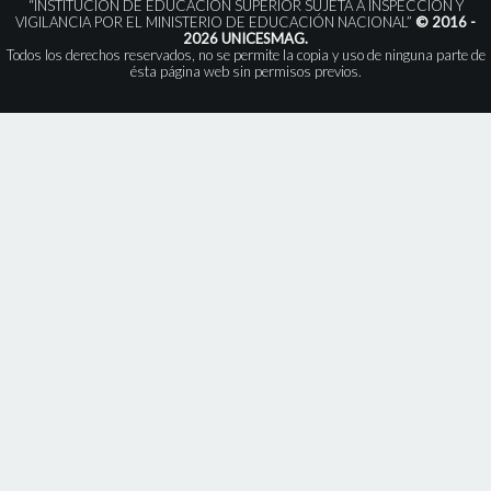
“INSTITUCIÓN DE EDUCACIÓN SUPERIOR SUJETA A INSPECCIÓN Y
VIGILANCIA POR EL MINISTERIO DE EDUCACIÓN NACIONAL”
© 2016 -
2026 UNICESMAG.
Todos los derechos reservados, no se permite la copia y uso de ninguna parte de
ésta página web sin permisos previos.