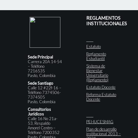
REGLAMENTOS
INSTITUCIONALES
Estatuto
Reglamento
Sede Principal
Estudiantil
Carrera 20A 14-54
Sistema de
– Teléfono
Bienestar
7216535
Universitario
Pasto, Colombia
(Reglamento)
Sede Santiago
Estatuto Docente
Calle 12 #22f-16 –
Teléfono 7374506-
Reforma Estatuto
7374505
Docente
Pasto, Colombia
Consultorios
Jurídicos
Calle 16 No 21a-
PEI-IUCESMAG
53, Respaldo
Amorel Centro –
Plan de desarrollo
Teléfono 7200352
institucional 2013 –
Pasto, Colombia