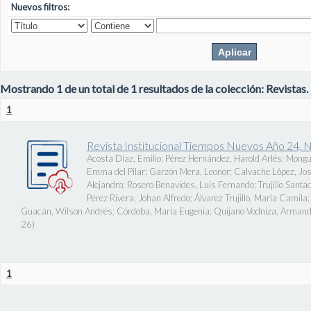
Nuevos filtros:
Mostrando 1 de un total de 1 resultados de la colección: Revistas.
1
Revista Institucional Tiempos Nuevos Año 24, 
Acosta Díaz, Emilio
;
Pérez Hernández, Harold Arlés
;
Mongu
Emma del Pilar
;
Garzón Mera, Leonor
;
Calvache López, J
Alejandro
;
Rosero Benavides, Luis Fernando
;
Trujillo Santa
Pérez Rivera, Johan Alfredo
;
Álvarez Trujillo, María Camila
Guacán, Wilson Andrés
;
Córdoba, María Eugenia
;
Quijano Vodniza, Armand
26
)
1