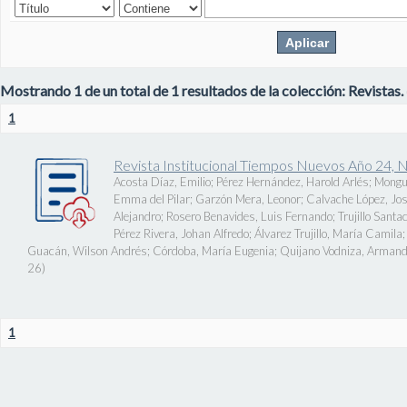
Mostrando 1 de un total de 1 resultados de la colección: Revistas.
1
Revista Institucional Tiempos Nuevos Año 24, 
Acosta Díaz, Emilio
;
Pérez Hernández, Harold Arlés
;
Mongu
Emma del Pilar
;
Garzón Mera, Leonor
;
Calvache López, J
Alejandro
;
Rosero Benavides, Luis Fernando
;
Trujillo Santa
Pérez Rivera, Johan Alfredo
;
Álvarez Trujillo, María Camila
Guacán, Wilson Andrés
;
Córdoba, María Eugenia
;
Quijano Vodniza, Armand
26
)
1