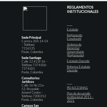
REGLAMENTOS
INSTITUCIONALES
Estatuto
Reglamento
Sede Principal
Estudiantil
Carrera 20A 14-54
Sistema de
– Teléfono
Bienestar
7216535
Universitario
Pasto, Colombia
(Reglamento)
Sede Santiago
Estatuto Docente
Calle 12 #22f-16 –
Teléfono 7374506-
Reforma Estatuto
7374505
Docente
Pasto, Colombia
Consultorios
Jurídicos
Calle 16 No 21a-
PEI-IUCESMAG
53, Respaldo
Amorel Centro –
Plan de desarrollo
Teléfono 7200352
institucional 2013 –
Pasto, Colombia
2021
Campus San