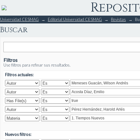
Reposit
Buscar
Universidad CESMAG
→
Editorial Universidad CESMAG
→
Revistas
→
Bu
Buscar
Filtros
Use filtros para refinar sus resultados.
Filtros actuales:
Nuevos filtros: