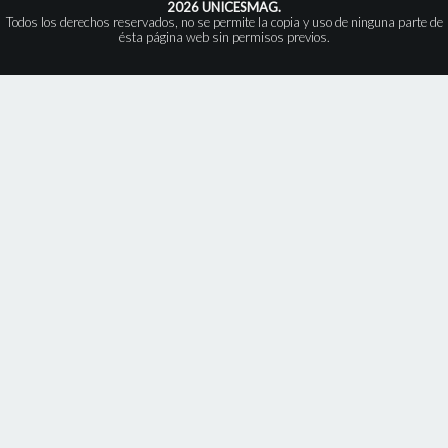
2026 UNICESMAG.
Todos los derechos reservados, no se permite la copia y uso de ninguna parte de
ésta página web sin permisos previos.