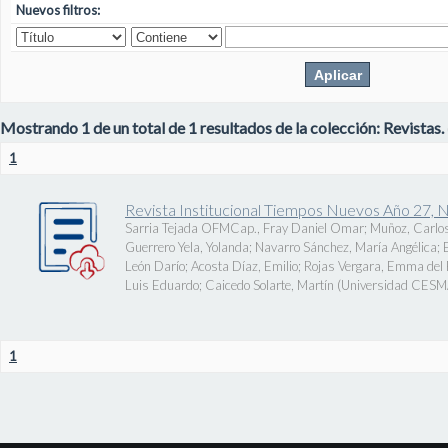
Nuevos filtros:
Mostrando 1 de un total de 1 resultados de la colección: Revistas.
1
Revista Institucional Tiempos Nuevos Año 27, 
Sarria Tejada OFMCap., Fray Daniel Omar
;
Muñoz, Carlos
Guerrero Yela, Yolanda
;
Navarro Sánchez, María Angélica
;
León Darío
;
Acosta Díaz, Emilio
;
Rojas Vergara, Emma del P
Luis Eduardo
;
Caicedo Solarte, Martín
(
Universidad CES
1