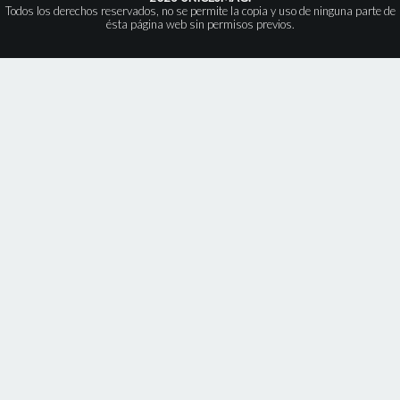
Todos los derechos reservados, no se permite la copia y uso de ninguna parte de
ésta página web sin permisos previos.