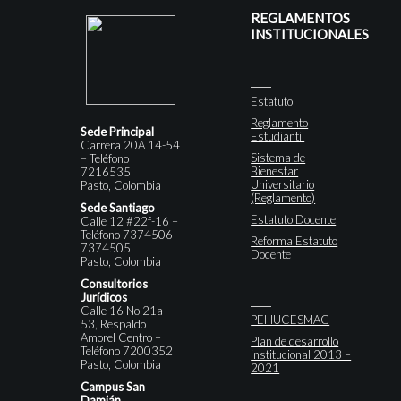
REGLAMENTOS
INSTITUCIONALES
Estatuto
Reglamento
Sede Principal
Estudiantil
Carrera 20A 14-54
Sistema de
– Teléfono
Bienestar
7216535
Universitario
Pasto, Colombia
(Reglamento)
Sede Santiago
Estatuto Docente
Calle 12 #22f-16 –
Teléfono 7374506-
Reforma Estatuto
7374505
Docente
Pasto, Colombia
Consultorios
Jurídicos
Calle 16 No 21a-
PEI-IUCESMAG
53, Respaldo
Amorel Centro –
Plan de desarrollo
Teléfono 7200352
institucional 2013 –
Pasto, Colombia
2021
Campus San
Damián