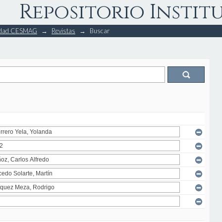
Repositorio Instit
rsidad CESMAG
→
Revistas
→
Buscar