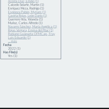
Acosta Díaz, Emilio (1)
Caicedo Solarte, Martín (1)
Enríquez Meza, Rodrigo (1)
Espinoza Pabón, Myriam (1)
Gaviria Rojas, León Darío (1)
Guerrero Yela, Yolanda (1)
Muñoz, Carlos Alfredo (1)
Navarro Sánchez, María Angélica (1)
Rojas Vergara, Emma del Pilar (1)
Rubiano Guáqueta OFMCap., Fray
Luis Eduardo (1)
... más
Fecha
2022 (1)
Has File(s)
Yes (1)