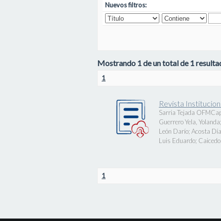
Nuevos filtros:
Mostrando 1 de un total de 1 resultad
1
Revista Instituci
Sarria Tejada OFMCap
Guerrero Yela, Yolanda
León Darío
;
Acosta Día
Luis Eduardo
;
Caicedo 
1