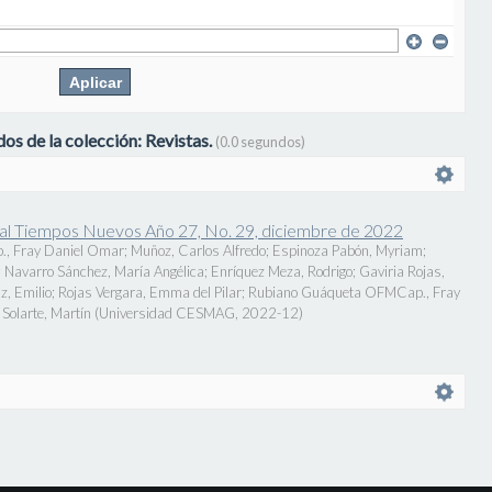
os de la colección: Revistas.
(0.0 segundos)
onal Tiempos Nuevos Año 27, No. 29, diciembre de 2022
., Fray Daniel Omar
;
Muñoz, Carlos Alfredo
;
Espinoza Pabón, Myriam
;
;
Navarro Sánchez, María Angélica
;
Enríquez Meza, Rodrigo
;
Gaviria Rojas,
z, Emilio
;
Rojas Vergara, Emma del Pilar
;
Rubiano Guáqueta OFMCap., Fray
Solarte, Martín
(
Universidad CESMAG
,
2022-12
)