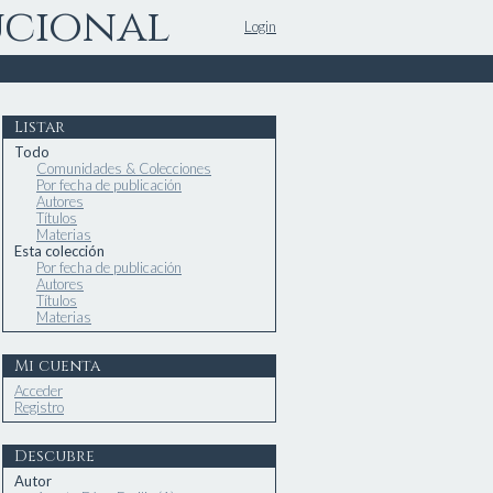
ucional
Login
Listar
Todo
Comunidades & Colecciones
Por fecha de publicación
Autores
Títulos
Materias
Esta colección
Por fecha de publicación
Autores
Títulos
Materias
Mi cuenta
Acceder
Registro
Descubre
Autor