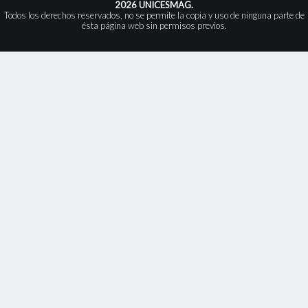
2026 UNICESMAG.
Todos los derechos reservados, no se permite la copia y uso de ninguna parte de
ésta página web sin permisos previos.