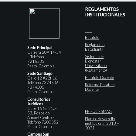
REGLAMENTOS
INSTITUCIONALES
Estatuto
Reglamento
Sede Principal
Estudiantil
Carrera 20A 14-54
Sistema de
– Teléfono
Bienestar
7216535
Universitario
Pasto, Colombia
(Reglamento)
Sede Santiago
Estatuto Docente
Calle 12 #22f-16 –
Teléfono 7374506-
Reforma Estatuto
7374505
Docente
Pasto, Colombia
Consultorios
Jurídicos
Calle 16 No 21a-
PEI-IUCESMAG
53, Respaldo
Amorel Centro –
Plan de desarrollo
Teléfono 7200352
institucional 2013 –
Pasto, Colombia
2021
Campus San