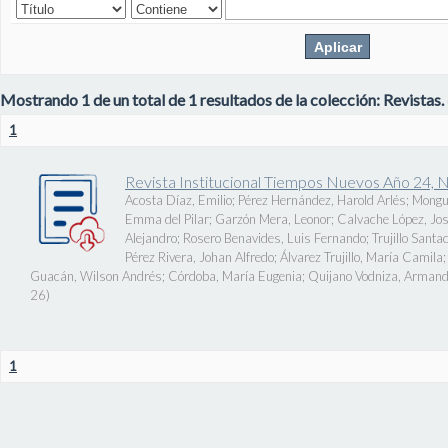
Mostrando 1 de un total de 1 resultados de la colección: Revistas.
1
Revista Institucional Tiempos Nuevos Año 24, 
Acosta Díaz, Emilio
;
Pérez Hernández, Harold Arlés
;
Mongu
Emma del Pilar
;
Garzón Mera, Leonor
;
Calvache López, J
Alejandro
;
Rosero Benavides, Luis Fernando
;
Trujillo Santa
Pérez Rivera, Johan Alfredo
;
Álvarez Trujillo, María Camila
Guacán, Wilson Andrés
;
Córdoba, María Eugenia
;
Quijano Vodniza, Armand
26
)
1