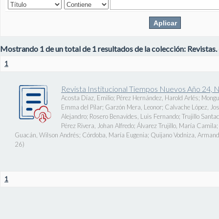
Mostrando 1 de un total de 1 resultados de la colección: Revistas.
1
Revista Institucional Tiempos Nuevos Año 24, 
Acosta Díaz, Emilio
;
Pérez Hernández, Harold Arlés
;
Mongu
Emma del Pilar
;
Garzón Mera, Leonor
;
Calvache López, J
Alejandro
;
Rosero Benavides, Luis Fernando
;
Trujillo Santa
Pérez Rivera, Johan Alfredo
;
Álvarez Trujillo, María Camila
Guacán, Wilson Andrés
;
Córdoba, María Eugenia
;
Quijano Vodniza, Armand
26
)
1