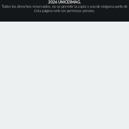
2026 UNICESMAG.
Todos los derechos reservados, no se permite la copia y uso de ninguna parte de
ésta página web sin permisos previos.