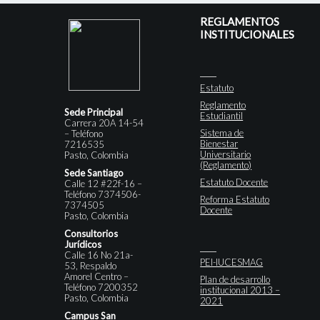
REGLAMENTOS
INSTITUCIONALES
Estatuto
Reglamento
Sede Principal
Estudiantil
Carrera 20A 14-54
Sistema de
– Teléfono
Bienestar
7216535
Universitario
Pasto, Colombia
(Reglamento)
Sede Santiago
Estatuto Docente
Calle 12 #22f-16 –
Teléfono 7374506-
Reforma Estatuto
7374505
Docente
Pasto, Colombia
Consultorios
Jurídicos
Calle 16 No 21a-
PEI-IUCESMAG
53, Respaldo
Amorel Centro –
Plan de desarrollo
Teléfono 7200352
institucional 2013 –
Pasto, Colombia
2021
Campus San