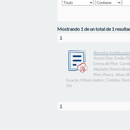
Mostrando 1 de un total de 1 resultad
1
Revista Instituci
Acosta Díaz, Emilio
;
Pé
Emma del Pilar
;
Garzó
Alejandro
;
Rosero Bena
Pérez Rivera, Johan Al
Guacán, Wilson Andrés
;
Córdoba, Marí
26
)
1