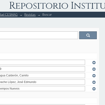
Repositorio Instit
rsidad CESMAG
→
Revistas
→
Buscar