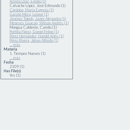
Acosta Díaz, Emilio (1)
Calvache López, José Edmundo (1)
Córdoba, María Eugenia (1)
Garzón Mera, Leonor (1)
Jiménez Toledo, Javier Alejandro (1)
Meneses Guacán, Wilson Andrés (1)
Mongua Calderón, Camilo (1)
Portilla Flórez, Daniel Felipe (1)
Pérez Hernández, Harold Arlés (1)
Pérez Rivera, Johan Alfredo (1)
... más
Materia
1. Tiempos Nuevos (1)
... más
Fecha
2109 (1)
Has File(s)
Yes (1)