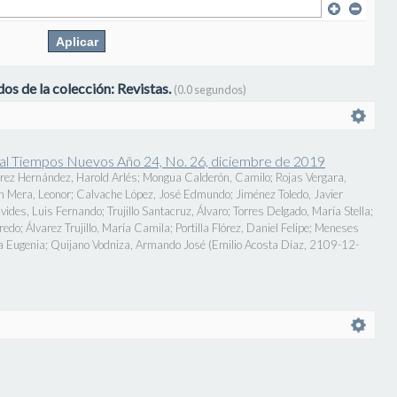
os de la colección: Revistas.
(0.0 segundos)
onal Tiempos Nuevos Año 24, No. 26, diciembre de 2019
rez Hernández, Harold Arlés
;
Mongua Calderón, Camilo
;
Rojas Vergara,
n Mera, Leonor
;
Calvache López, José Edmundo
;
Jiménez Toledo, Javier
vides, Luis Fernando
;
Trujillo Santacruz, Álvaro
;
Torres Delgado, María Stella
;
fredo
;
Álvarez Trujillo, María Camila
;
Portilla Flórez, Daniel Felipe
;
Meneses
a Eugenia
;
Quijano Vodniza, Armando José
(
Emilio Acosta Díaz
,
2109-12-