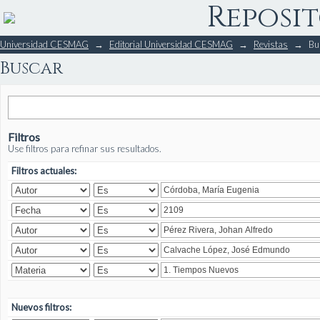
Reposit
Buscar
Universidad CESMAG
→
Editorial Universidad CESMAG
→
Revistas
→
Bu
Buscar
Filtros
Use filtros para refinar sus resultados.
Filtros actuales:
Nuevos filtros: