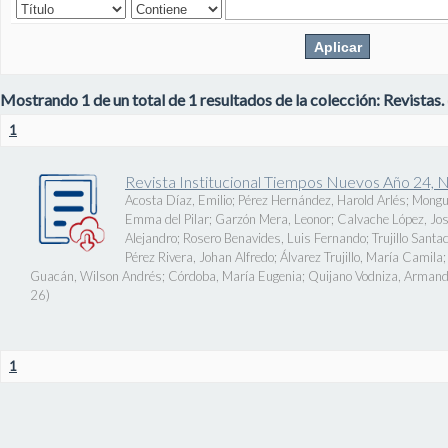
Mostrando 1 de un total de 1 resultados de la colección: Revistas.
1
Revista Institucional Tiempos Nuevos Año 24, 
Acosta Díaz, Emilio
;
Pérez Hernández, Harold Arlés
;
Mongu
Emma del Pilar
;
Garzón Mera, Leonor
;
Calvache López, J
Alejandro
;
Rosero Benavides, Luis Fernando
;
Trujillo Santa
Pérez Rivera, Johan Alfredo
;
Álvarez Trujillo, María Camila
Guacán, Wilson Andrés
;
Córdoba, María Eugenia
;
Quijano Vodniza, Armand
26
)
1