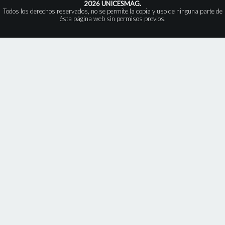
2026 UNICESMAG.
Todos los derechos reservados, no se permite la copia y uso de ninguna parte de
ésta página web sin permisos previos.