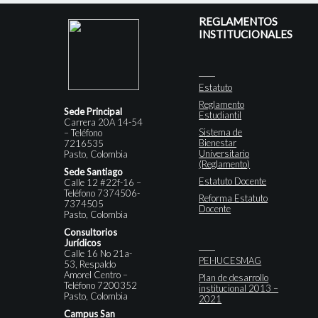
REGLAMENTOS
INSTITUCIONALES
Estatuto
Reglamento
Sede Principal
Estudiantil
Carrera 20A 14-54
Sistema de
– Teléfono
Bienestar
7216535
Universitario
Pasto, Colombia
(Reglamento)
Sede Santiago
Estatuto Docente
Calle 12 #22f-16 –
Teléfono 7374506-
Reforma Estatuto
7374505
Docente
Pasto, Colombia
Consultorios
Jurídicos
Calle 16 No 21a-
PEI-IUCESMAG
53, Respaldo
Amorel Centro –
Plan de desarrollo
Teléfono 7200352
institucional 2013 –
Pasto, Colombia
2021
Campus San