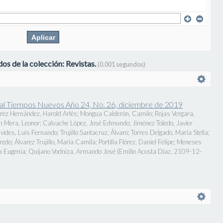
os de la colección: Revistas.
(0.001 segundos)
onal Tiempos Nuevos Año 24, No. 26, diciembre de 2019
rez Hernández, Harold Arlés
;
Mongua Calderón, Camilo
;
Rojas Vergara,
n Mera, Leonor
;
Calvache López, José Edmundo
;
Jiménez Toledo, Javier
vides, Luis Fernando
;
Trujillo Santacruz, Álvaro
;
Torres Delgado, María Stella
;
fredo
;
Álvarez Trujillo, María Camila
;
Portilla Flórez, Daniel Felipe
;
Meneses
a Eugenia
;
Quijano Vodniza, Armando José
(
Emilio Acosta Díaz
,
2109-12-