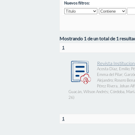
Nuevos filtros:
Mostrando 1 de un total de 1 resultad
1
Revista Instituci
Acosta Díaz, Emilio
;
Pé
Emma del Pilar
;
Garzó
Alejandro
;
Rosero Bena
Pérez Rivera, Johan Al
Guacán, Wilson Andrés
;
Córdoba, Marí
26
)
1