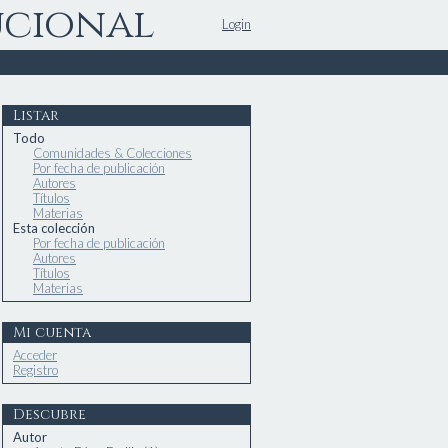
ucional
Login
Listar
Todo
Comunidades & Colecciones
Por fecha de publicación
Autores
Títulos
Materias
Esta colección
Por fecha de publicación
Autores
Títulos
Materias
Mi cuenta
Acceder
Registro
Descubre
Autor