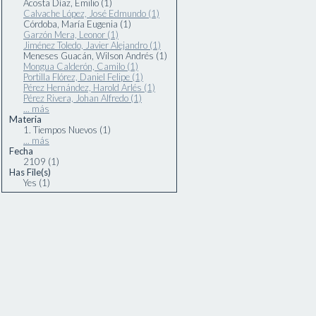
Acosta Díaz, Emilio (1)
Calvache López, José Edmundo (1)
Córdoba, María Eugenia (1)
Garzón Mera, Leonor (1)
Jiménez Toledo, Javier Alejandro (1)
Meneses Guacán, Wilson Andrés (1)
Mongua Calderón, Camilo (1)
Portilla Flórez, Daniel Felipe (1)
Pérez Hernández, Harold Arlés (1)
Pérez Rivera, Johan Alfredo (1)
... más
Materia
1. Tiempos Nuevos (1)
... más
Fecha
2109 (1)
Has File(s)
Yes (1)