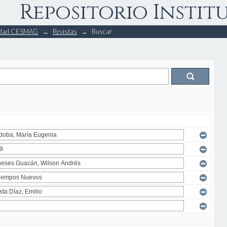
Repositorio Instit
rsidad CESMAG
→
Revistas
→
Buscar