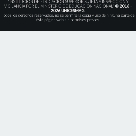
“INSTITUCIÓN DE EDUCACIÓN SUPERIOR SUJETA A INSPECCIÓN Y
VIGILANCIA POR EL MINISTERIO DE EDUCACIÓN NACIONAL”
© 2016 -
2026 UNICESMAG.
Todos los derechos reservados, no se permite la copia y uso de ninguna parte de
ésta página web sin permisos previos.