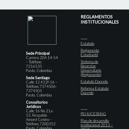
REGLAMENTOS
INSTITUCIONALES
Estatuto
Reglamento
Sede Principal
Estudiantil
Carrera 20A 14-54
Sistema de
– Teléfono
Bienestar
7216535
Universitario
Pasto, Colombia
(Reglamento)
Sede Santiago
Estatuto Docente
Calle 12 #22f-16 –
Teléfono 7374506-
Reforma Estatuto
7374505
Docente
Pasto, Colombia
Consultorios
Jurídicos
Calle 16 No 21a-
PEI-IUCESMAG
53, Respaldo
Amorel Centro –
Plan de desarrollo
Teléfono 7200352
institucional 2013 –
Pasto, Colombia