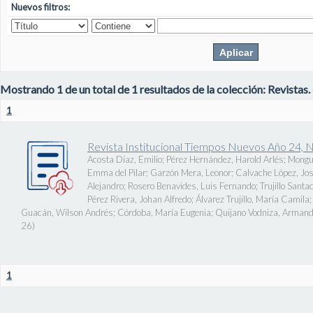
Nuevos filtros:
Mostrando 1 de un total de 1 resultados de la colección: Revistas.
1
Revista Institucional Tiempos Nuevos Año 24, 
Acosta Díaz, Emilio
;
Pérez Hernández, Harold Arlés
;
Mongu
Emma del Pilar
;
Garzón Mera, Leonor
;
Calvache López, J
Alejandro
;
Rosero Benavides, Luis Fernando
;
Trujillo Santa
Pérez Rivera, Johan Alfredo
;
Álvarez Trujillo, María Camila
Guacán, Wilson Andrés
;
Córdoba, María Eugenia
;
Quijano Vodniza, Armand
26
)
1