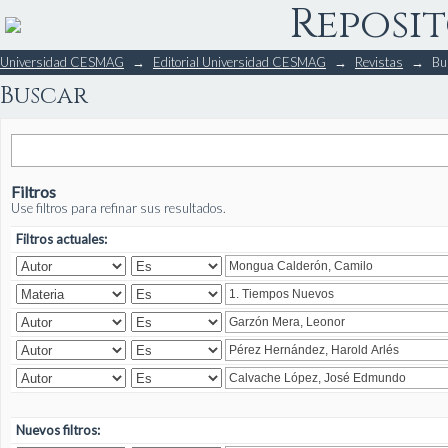
Reposit
Buscar
Universidad CESMAG
→
Editorial Universidad CESMAG
→
Revistas
→
Bu
Buscar
Filtros
Use filtros para refinar sus resultados.
Filtros actuales:
Nuevos filtros: