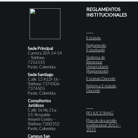
REGLAMENTOS
INSTITUCIONALES
Estatuto
Reglamento
Sede Principal
Estudiantil
Carrera 20A 14-54
Sistema de
– Teléfono
Bienestar
7216535
Universitario
Pasto, Colombia
(Reglamento)
Sede Santiago
Estatuto Docente
Calle 12 #22f-16 –
Teléfono 7374506-
Reforma Estatuto
7374505
Docente
Pasto, Colombia
Consultorios
Jurídicos
Calle 16 No 21a-
PEI-IUCESMAG
53, Respaldo
Amorel Centro –
Plan de desarrollo
Teléfono 7200352
institucional 2013 –
Pasto, Colombia
2021
Campus San