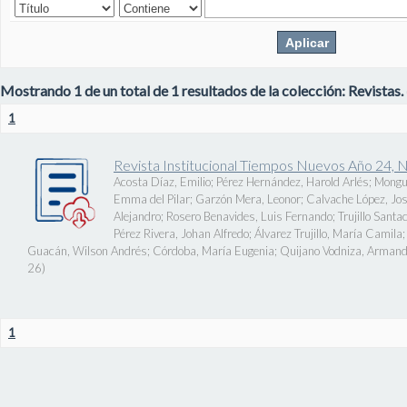
Mostrando 1 de un total de 1 resultados de la colección: Revistas.
1
Revista Institucional Tiempos Nuevos Año 24, 
Acosta Díaz, Emilio
;
Pérez Hernández, Harold Arlés
;
Mongu
Emma del Pilar
;
Garzón Mera, Leonor
;
Calvache López, J
Alejandro
;
Rosero Benavides, Luis Fernando
;
Trujillo Santa
Pérez Rivera, Johan Alfredo
;
Álvarez Trujillo, María Camila
Guacán, Wilson Andrés
;
Córdoba, María Eugenia
;
Quijano Vodniza, Armand
26
)
1