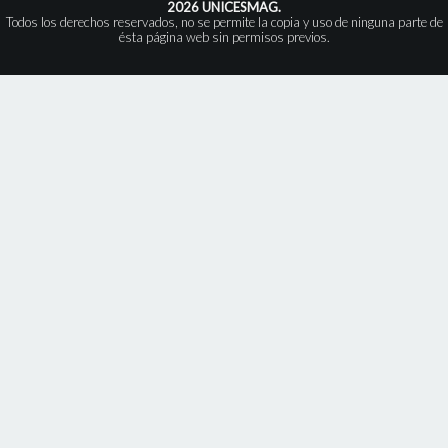
2026 UNICESMAG.
Todos los derechos reservados, no se permite la copia y uso de ninguna parte de
ésta página web sin permisos previos.