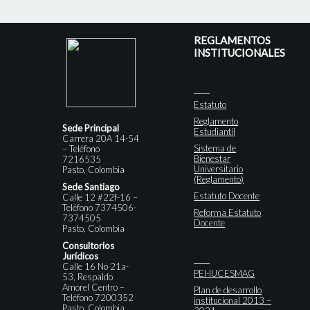
REGLAMENTOS
INSTITUCIONALES
Estatuto
Reglamento
Sede Principal
Estudiantil
Carrera 20A 14-54
Sistema de
– Teléfono
Bienestar
7216535
Universitario
Pasto, Colombia
(Reglamento)
Sede Santiago
Estatuto Docente
Calle 12 #22f-16 –
Teléfono 7374506-
Reforma Estatuto
7374505
Docente
Pasto, Colombia
Consultorios
Jurídicos
Calle 16 No 21a-
PEI-IUCESMAG
53, Respaldo
Amorel Centro –
Plan de desarrollo
Teléfono 7200352
institucional 2013 –
Pasto, Colombia