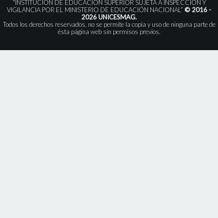
“INSTITUCIÓN DE EDUCACIÓN SUPERIOR SUJETA A INSPECCIÓN Y
VIGILANCIA POR EL MINISTERIO DE EDUCACIÓN NACIONAL”
© 2016 -
2026 UNICESMAG.
Todos los derechos reservados, no se permite la copia y uso de ninguna parte de
ésta página web sin permisos previos.