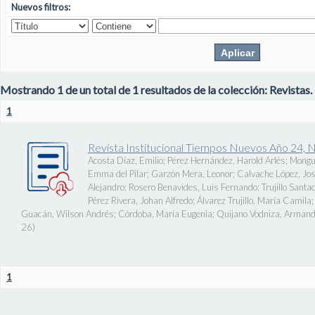
Nuevos filtros:
Mostrando 1 de un total de 1 resultados de la colección: Revistas.
1
Revista Institucional Tiempos Nuevos Año 24, 
Acosta Díaz, Emilio
;
Pérez Hernández, Harold Arlés
;
Mongu
Emma del Pilar
;
Garzón Mera, Leonor
;
Calvache López, J
Alejandro
;
Rosero Benavides, Luis Fernando
;
Trujillo Santa
Pérez Rivera, Johan Alfredo
;
Álvarez Trujillo, María Camila
Guacán, Wilson Andrés
;
Córdoba, María Eugenia
;
Quijano Vodniza, Armand
26
)
1