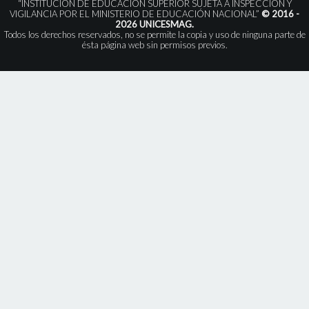
“INSTITUCIÓN DE EDUCACIÓN SUPERIOR SUJETA A INSPECCIÓN Y
VIGILANCIA POR EL MINISTERIO DE EDUCACIÓN NACIONAL”
© 2016 -
2026 UNICESMAG.
Todos los derechos reservados, no se permite la copia y uso de ninguna parte de
ésta página web sin permisos previos.