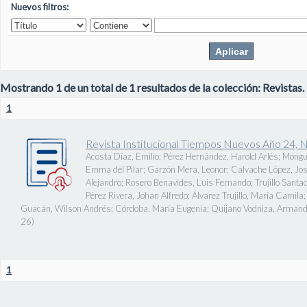
Nuevos filtros:
Mostrando 1 de un total de 1 resultados de la colección: Revistas.
1
Revista Institucional Tiempos Nuevos Año 24, 
Acosta Díaz, Emilio
;
Pérez Hernández, Harold Arlés
;
Mongu
Emma del Pilar
;
Garzón Mera, Leonor
;
Calvache López, J
Alejandro
;
Rosero Benavides, Luis Fernando
;
Trujillo Santa
Pérez Rivera, Johan Alfredo
;
Álvarez Trujillo, María Camila
Guacán, Wilson Andrés
;
Córdoba, María Eugenia
;
Quijano Vodniza, Armand
26
)
1