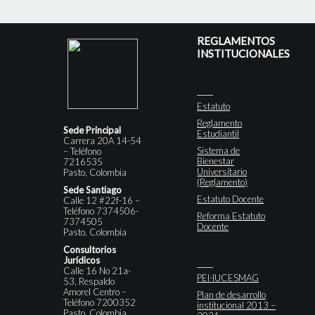
REGLAMENTOS
INSTITUCIONALES
Estatuto
Reglamento
Sede Principal
Estudiantil
Carrera 20A 14-54
Sistema de
– Teléfono
Bienestar
7216535
Universitario
Pasto, Colombia
(Reglamento)
Sede Santiago
Estatuto Docente
Calle 12 #22f-16 –
Teléfono 7374506-
Reforma Estatuto
7374505
Docente
Pasto, Colombia
Consultorios
Jurídicos
Calle 16 No 21a-
PEI-IUCESMAG
53, Respaldo
Amorel Centro –
Plan de desarrollo
Teléfono 7200352
institucional 2013 –
Pasto, Colombia