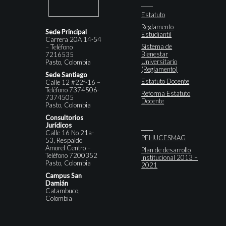
Estatuto
Reglamento
Sede Principal
Estudiantil
Carrera 20A 14-54
Sistema de
– Teléfono
Bienestar
7216535
Universitario
Pasto, Colombia
(Reglamento)
Sede Santiago
Estatuto Docente
Calle 12 #22f-16 –
Teléfono 7374506-
Reforma Estatuto
7374505
Docente
Pasto, Colombia
Consultorios
Jurídicos
Calle 16 No 21a-
PEI-IUCESMAG
53, Respaldo
Amorel Centro –
Plan de desarrollo
Teléfono 7200352
institucional 2013 –
Pasto, Colombia
2021
Campus San
Damián
Catambuco,
Colombia