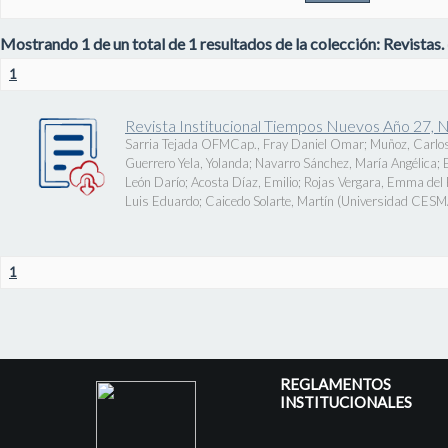
Mostrando 1 de un total de 1 resultados de la colección: Revistas.
1
Revista Institucional Tiempos Nuevos Año 27, 
Sarria Tejada OFMCap., Fray Daniel Omar
;
Muñoz, Carlos
Guerrero Yela, Yolanda
;
Navarro Sánchez, María Angélica
;
León Darío
;
Acosta Díaz, Emilio
;
Rojas Vergara, Emma del P
Luis Eduardo
;
Caicedo Solarte, Martín
(
Universidad CES
1
REGLAMENTOS
INSTITUCIONALES