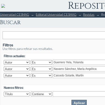
Reposit
Buscar
Universidad CESMAG
→
Editorial Universidad CESMAG
→
Revistas
→
Bu
Buscar
Filtros
Use filtros para refinar sus resultados.
Filtros actuales:
Nuevos filtros: