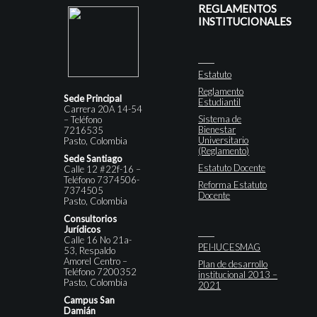
REGLAMENTOS
INSTITUCIONALES
Estatuto
Reglamento
Sede Principal
Estudiantil
Carrera 20A 14-54
Sistema de
– Teléfono
Bienestar
7216535
Universitario
Pasto, Colombia
(Reglamento)
Sede Santiago
Estatuto Docente
Calle 12 #22f-16 –
Teléfono 7374506-
Reforma Estatuto
7374505
Docente
Pasto, Colombia
Consultorios
Jurídicos
Calle 16 No 21a-
PEI-IUCESMAG
53, Respaldo
Amorel Centro –
Plan de desarrollo
Teléfono 7200352
institucional 2013 –
Pasto, Colombia
2021
Campus San
Damián