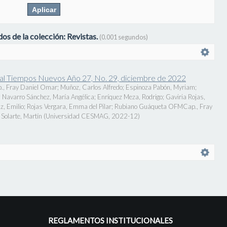
os de la colección: Revistas.
(0.001 segundos)
onal Tiempos Nuevos Año 27, No. 29, diciembre de 2022
., Fray Daniel Omar
;
Muñoz, Carlos Alfredo
;
Espinoza Pabón, Myriam
;
;
Navarro Sánchez, María Angélica
;
Enríquez Meza, Rodrigo
;
Gaviria Rojas,
z, Emilio
;
Rojas Vergara, Emma del Pilar
;
Rubiano Guáqueta OFMCap., Fray
Solarte, Martín
(
Universidad CESMAG
,
2022-12
)
REGLAMENTOS INSTITUCIONALES