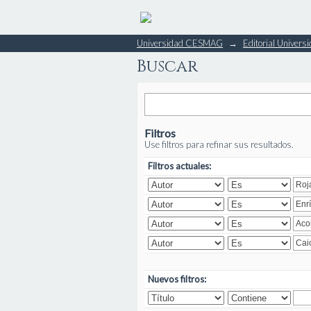
Buscar
Universidad CESMAG
→
Editorial Unive
Buscar
Filtros
Use filtros para refinar sus resultados.
Filtros actuales:
Nuevos filtros: