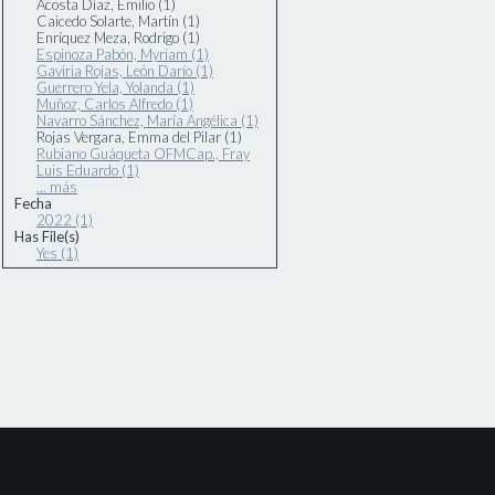
Acosta Díaz, Emilio (1)
Caicedo Solarte, Martín (1)
Enríquez Meza, Rodrigo (1)
Espinoza Pabón, Myriam (1)
Gaviria Rojas, León Darío (1)
Guerrero Yela, Yolanda (1)
Muñoz, Carlos Alfredo (1)
Navarro Sánchez, María Angélica (1)
Rojas Vergara, Emma del Pilar (1)
Rubiano Guáqueta OFMCap., Fray
Luis Eduardo (1)
... más
Fecha
2022 (1)
Has File(s)
Yes (1)