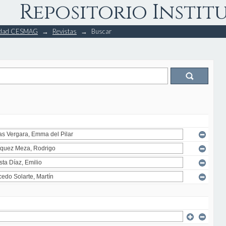
Repositorio Instit
rsidad CESMAG
→
Revistas
→
Buscar