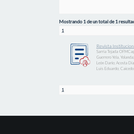
Mostrando 1 de un total de 1 resultad
1
Revista Instituci
Sarria Tejada OFMCap
Guerrero Yela, Yolanda
León Darío
;
Acosta Día
Luis Eduardo
;
Caicedo 
1