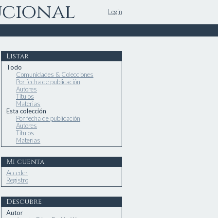
ucional
Login
Listar
Todo
Comunidades & Colecciones
Por fecha de publicación
Autores
Títulos
Materias
Esta colección
Por fecha de publicación
Autores
Títulos
Materias
Mi cuenta
Acceder
Registro
Descubre
Autor