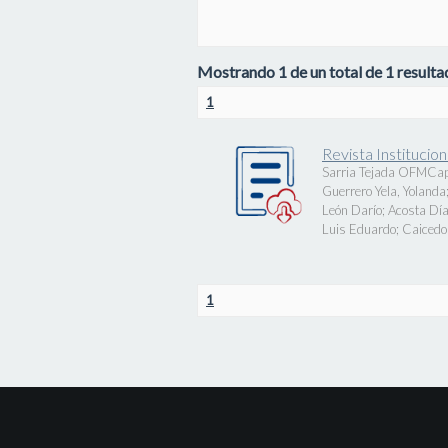
Mostrando 1 de un total de 1 resultad
1
Revista Instituci
Sarria Tejada OFMCap
Guerrero Yela, Yolanda
León Darío
;
Acosta Día
Luis Eduardo
;
Caicedo 
1