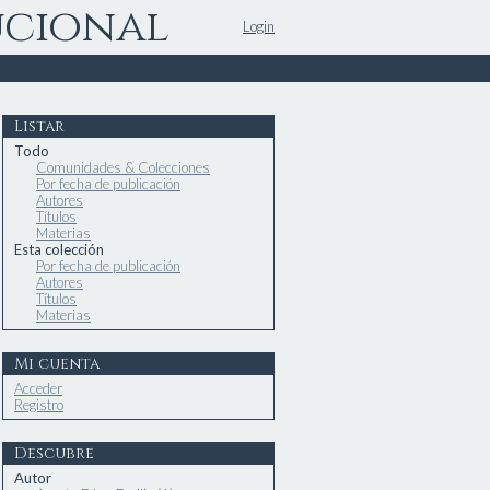
ucional
Login
Listar
Todo
Comunidades & Colecciones
Por fecha de publicación
Autores
Títulos
Materias
Esta colección
Por fecha de publicación
Autores
Títulos
Materias
Mi cuenta
Acceder
Registro
Descubre
Autor