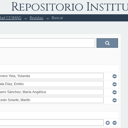
Repositorio Instit
rsidad CESMAG
→
Revistas
→
Buscar