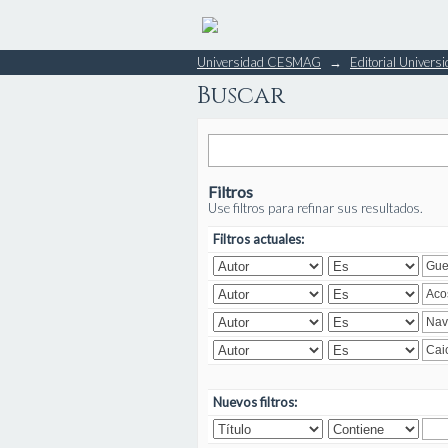
Buscar
Universidad CESMAG
→
Editorial Unive
Buscar
Filtros
Use filtros para refinar sus resultados.
Filtros actuales:
Nuevos filtros: