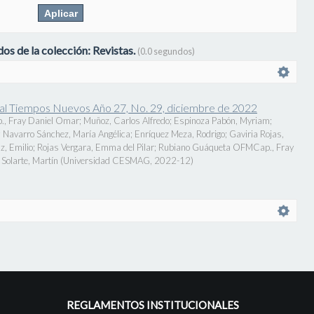
os de la colección: Revistas.
(0.0 segundos)
onal Tiempos Nuevos Año 27, No. 29, diciembre de 2022
., Fray Daniel Omar
;
Muñoz, Carlos Alfredo
;
Espinoza Pabón, Myriam
;
;
Navarro Sánchez, María Angélica
;
Enríquez Meza, Rodrigo
;
Gaviria Rojas,
z, Emilio
;
Rojas Vergara, Emma del Pilar
;
Rubiano Guáqueta OFMCap., Fray
Solarte, Martín
(
Universidad CESMAG
,
2022-12
)
REGLAMENTOS INSTITUCIONALES