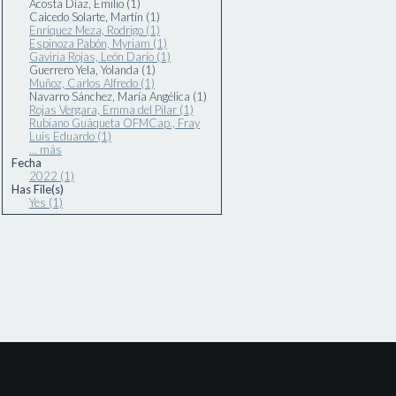
Acosta Díaz, Emilio (1)
Caicedo Solarte, Martín (1)
Enríquez Meza, Rodrigo (1)
Espinoza Pabón, Myriam (1)
Gaviria Rojas, León Darío (1)
Guerrero Yela, Yolanda (1)
Muñoz, Carlos Alfredo (1)
Navarro Sánchez, María Angélica (1)
Rojas Vergara, Emma del Pilar (1)
Rubiano Guáqueta OFMCap., Fray
Luis Eduardo (1)
... más
Fecha
2022 (1)
Has File(s)
Yes (1)