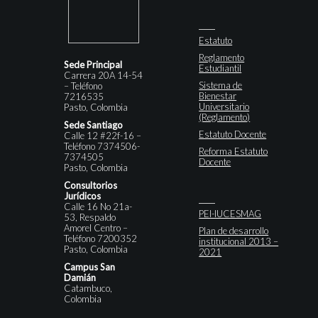
Estatuto
Reglamento
Sede Principal
Estudiantil
Carrera 20A 14-54
Sistema de
– Teléfono
Bienestar
7216535
Universitario
Pasto, Colombia
(Reglamento)
Sede Santiago
Estatuto Docente
Calle 12 #22f-16 –
Teléfono 7374506-
Reforma Estatuto
7374505
Docente
Pasto, Colombia
Consultorios
Jurídicos
Calle 16 No 21a-
PEI-IUCESMAG
53, Respaldo
Amorel Centro –
Plan de desarrollo
Teléfono 7200352
institucional 2013 –
Pasto, Colombia
2021
Campus San
Damián
Catambuco,
Colombia