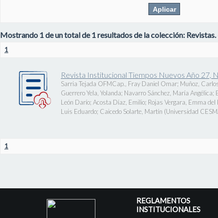
Mostrando 1 de un total de 1 resultados de la colección: Revistas.
1
Revista Institucional Tiempos Nuevos Año 27, 
Sarria Tejada OFMCap., Fray Daniel Omar
;
Muñoz, Carlos
Guerrero Yela, Yolanda
;
Navarro Sánchez, María Angélica
;
León Darío
;
Acosta Díaz, Emilio
;
Rojas Vergara, Emma del P
Luis Eduardo
;
Caicedo Solarte, Martín
(
Universidad CES
1
REGLAMENTOS
INSTITUCIONALES