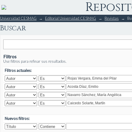
Reposit
Buscar
Universidad CESMAG
→
Editorial Universidad CESMAG
→
Revistas
→
Bu
Buscar
Filtros
Use filtros para refinar sus resultados.
Filtros actuales:
Nuevos filtros: