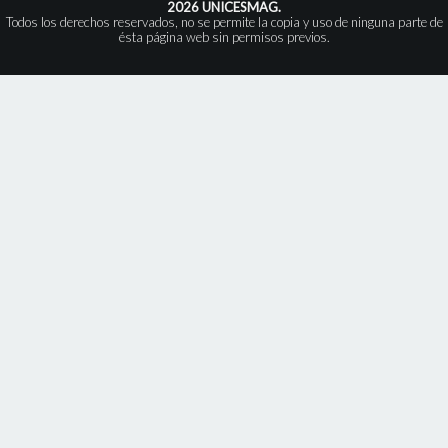
2026 UNICESMAG.
Todos los derechos reservados, no se permite la copia y uso de ninguna parte de
ésta página web sin permisos previos.