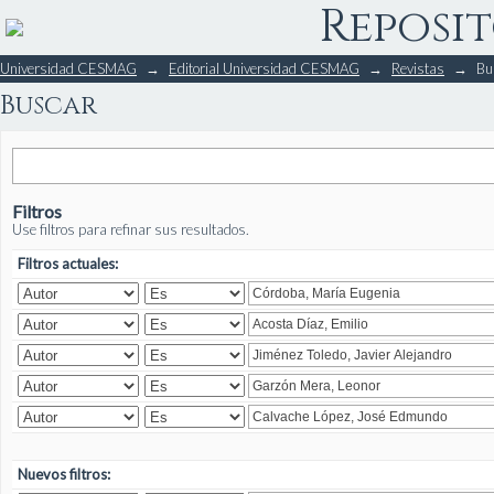
Reposit
Buscar
Universidad CESMAG
→
Editorial Universidad CESMAG
→
Revistas
→
Bu
Buscar
Filtros
Use filtros para refinar sus resultados.
Filtros actuales:
Nuevos filtros: