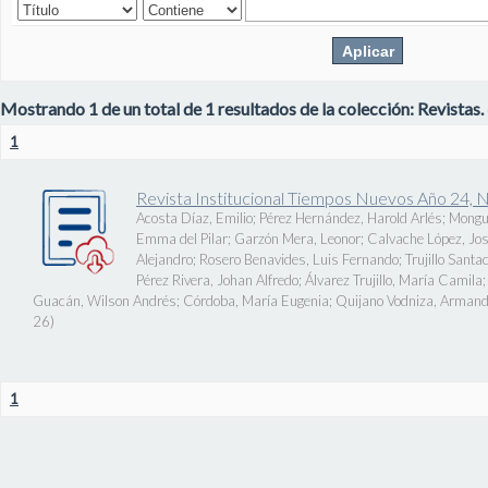
Mostrando 1 de un total de 1 resultados de la colección: Revistas.
1
Revista Institucional Tiempos Nuevos Año 24, 
Acosta Díaz, Emilio
;
Pérez Hernández, Harold Arlés
;
Mongu
Emma del Pilar
;
Garzón Mera, Leonor
;
Calvache López, J
Alejandro
;
Rosero Benavides, Luis Fernando
;
Trujillo Santa
Pérez Rivera, Johan Alfredo
;
Álvarez Trujillo, María Camila
Guacán, Wilson Andrés
;
Córdoba, María Eugenia
;
Quijano Vodniza, Armand
26
)
1