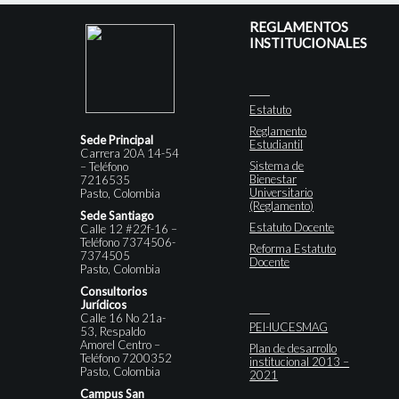
REGLAMENTOS
INSTITUCIONALES
Estatuto
Reglamento
Sede Principal
Estudiantil
Carrera 20A 14-54
Sistema de
– Teléfono
Bienestar
7216535
Universitario
Pasto, Colombia
(Reglamento)
Sede Santiago
Estatuto Docente
Calle 12 #22f-16 –
Teléfono 7374506-
Reforma Estatuto
7374505
Docente
Pasto, Colombia
Consultorios
Jurídicos
Calle 16 No 21a-
PEI-IUCESMAG
53, Respaldo
Amorel Centro –
Plan de desarrollo
Teléfono 7200352
institucional 2013 –
Pasto, Colombia
2021
Campus San