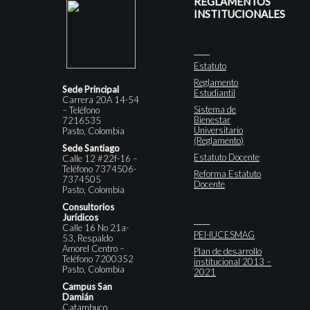
REGLAMENTOS
INSTITUCIONALES
Estatuto
Reglamento
Sede Principal
Estudiantil
Carrera 20A 14-54
Sistema de
– Teléfono
Bienestar
7216535
Universitario
Pasto, Colombia
(Reglamento)
Sede Santiago
Estatuto Docente
Calle 12 #22f-16 –
Teléfono 7374506-
Reforma Estatuto
7374505
Docente
Pasto, Colombia
Consultorios
Jurídicos
Calle 16 No 21a-
PEI-IUCESMAG
53, Respaldo
Amorel Centro –
Plan de desarrollo
Teléfono 7200352
institucional 2013 –
Pasto, Colombia
2021
Campus San
Damián
Catambuco,