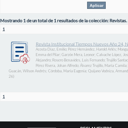
Mostrando 1 de un total de 1 resultados de la colección: Revistas.
1
Revista Institucional Tiempos Nuevos Año 24, 
Acosta Díaz, Emilio
;
Pérez Hernández, Harold Arlés
;
Mongu
Emma del Pilar
;
Garzón Mera, Leonor
;
Calvache López, J
Alejandro
;
Rosero Benavides, Luis Fernando
;
Trujillo Santa
Pérez Rivera, Johan Alfredo
;
Álvarez Trujillo, María Camila
Guacán, Wilson Andrés
;
Córdoba, María Eugenia
;
Quijano Vodniza, Armand
26
)
1