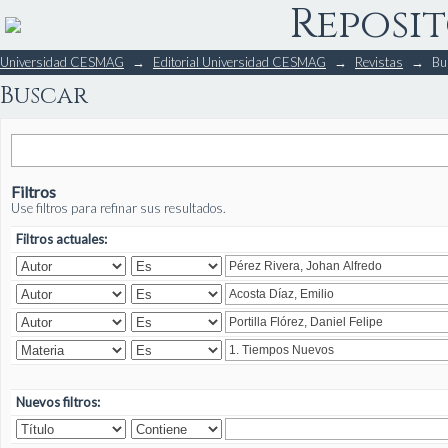
Reposit
Buscar
Universidad CESMAG
→
Editorial Universidad CESMAG
→
Revistas
→
Bu
Buscar
Filtros
Use filtros para refinar sus resultados.
Filtros actuales:
Nuevos filtros: