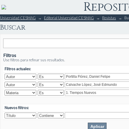
Reposit
Buscar
Universidad CESMAG
→
Editorial Universidad CESMAG
→
Revistas
→
Bu
Buscar
Filtros
Use filtros para refinar sus resultados.
Filtros actuales:
Nuevos filtros: