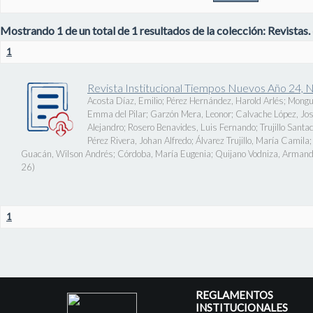
Mostrando 1 de un total de 1 resultados de la colección: Revistas.
1
Revista Institucional Tiempos Nuevos Año 24, 
Acosta Díaz, Emilio
;
Pérez Hernández, Harold Arlés
;
Mongu
Emma del Pilar
;
Garzón Mera, Leonor
;
Calvache López, J
Alejandro
;
Rosero Benavides, Luis Fernando
;
Trujillo Santa
Pérez Rivera, Johan Alfredo
;
Álvarez Trujillo, María Camila
Guacán, Wilson Andrés
;
Córdoba, María Eugenia
;
Quijano Vodniza, Armand
26
)
1
REGLAMENTOS
INSTITUCIONALES