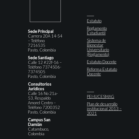
Estatuto
Reglamento
Sede Principal
Estudiantil
Carrera 20A 14-54
Sistema de
– Teléfono
Bienestar
7216535
Universitario
Pasto, Colombia
(Reglamento)
Sede Santiago
Estatuto Docente
Calle 12 #22f-16 –
Teléfono 7374506-
Reforma Estatuto
7374505
Docente
Pasto, Colombia
Consultorios
Jurídicos
Calle 16 No 21a-
PEI-IUCESMAG
53, Respaldo
Amorel Centro –
Plan de desarrollo
Teléfono 7200352
institucional 2013 –
Pasto, Colombia
2021
Campus San
Damián
Catambuco,
Colombia