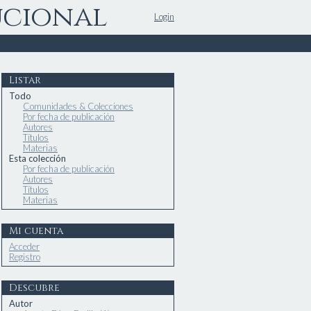
ucional
Login
Listar
Todo
Comunidades & Colecciones
Por fecha de publicación
Autores
Títulos
Materias
Esta colección
Por fecha de publicación
Autores
Títulos
Materias
Mi cuenta
Acceder
Registro
Descubre
Autor