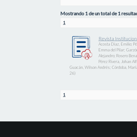
Mostrando 1 de un total de 1 resultad
1
Revista Instituci
Acosta Díaz, Emilio
;
Pé
Emma del Pilar
;
Garzó
Alejandro
;
Rosero Bena
Pérez Rivera, Johan Al
Guacán, Wilson Andrés
;
Córdoba, Marí
26
)
1