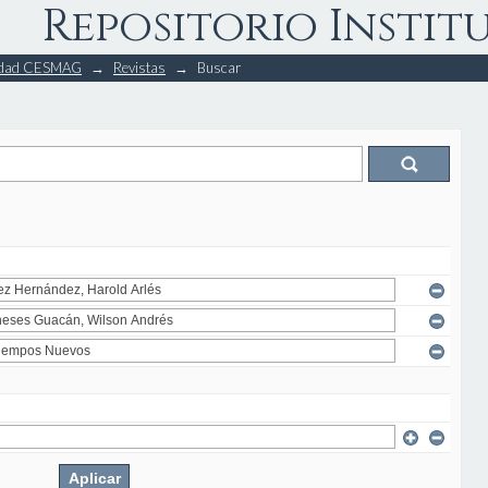
Repositorio Instit
rsidad CESMAG
→
Revistas
→
Buscar