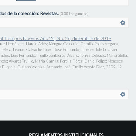
os de la colección: Revistas.
(0.001 segundos)
onal Tiempos Nuevos Año 24, No. 26, diciembre de 2019
rez Hernández, Harold Arlés
;
Mongua Calderón, Camilo
;
Rojas Vergara,
n Mera, Leonor
;
Calvache López, José Edmundo
;
Jiménez Toledo, Javier
vides, Luis Fernando
;
Trujillo Santacruz, Álvaro
;
Torres Delgado, María Stella
;
fredo
;
Álvarez Trujillo, María Camila
;
Portilla Flórez, Daniel Felipe
;
Meneses
a Eugenia
;
Quijano Vodniza, Armando José
(
Emilio Acosta Díaz
,
2109-12-
REGLAMENTOS INSTITUCIONALES