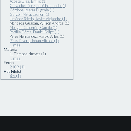
Acosta Díaz, Emilio (1)
Calvache López, José Edmundo (1)
Córdoba, María Eugenia (1)
Garzón Mera, Leonor (1)
Jiménez Toledo, Javier Alejandro (1)
Meneses Guacán, Wilson Andrés (1)
Mongua Calderón, Camilo (1)
Portilla Flórez, Daniel Felipe (1)
Pérez Hernández, Harold Arlés (1)
Pérez Rivera, Johan Alfredo (1)
... más
Materia
1. Tiempos Nuevos (1)
... más
Fecha
2109 (1)
Has File(s)
Yes (1)