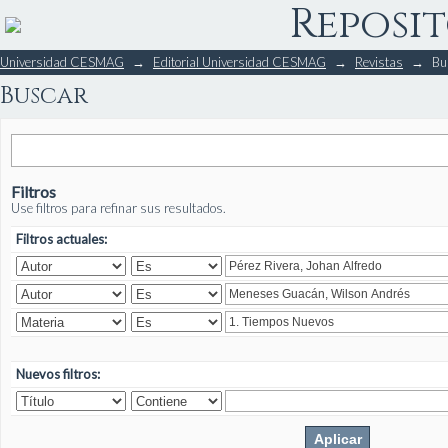
Reposit
Buscar
Universidad CESMAG
→
Editorial Universidad CESMAG
→
Revistas
→
Bu
Buscar
Filtros
Use filtros para refinar sus resultados.
Filtros actuales:
Nuevos filtros: