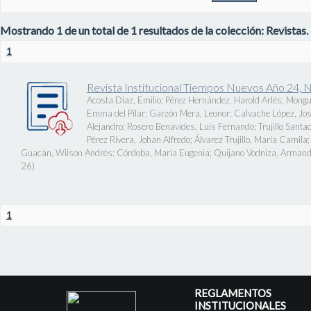
Mostrando 1 de un total de 1 resultados de la colección: Revistas.
1
Revista Institucional Tiempos Nuevos Año 24, 
Acosta Díaz, Emilio
;
Pérez Hernández, Harold Arlés
;
Mongu
Emma del Pilar
;
Garzón Mera, Leonor
;
Calvache López, J
Alejandro
;
Rosero Benavides, Luis Fernando
;
Trujillo Santa
Pérez Rivera, Johan Alfredo
;
Álvarez Trujillo, María Camila
Guacán, Wilson Andrés
;
Córdoba, María Eugenia
;
Quijano Vodniza, Armand
26
)
1
REGLAMENTOS
INSTITUCIONALES