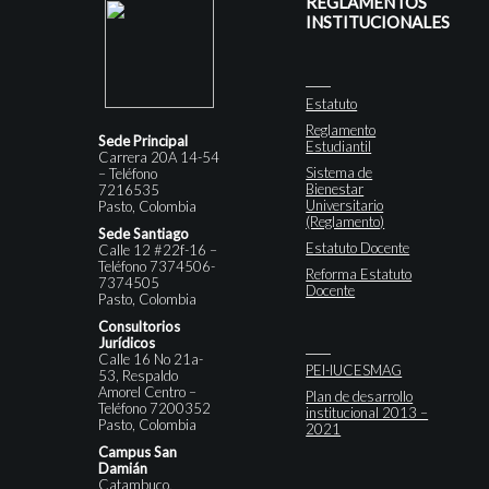
REGLAMENTOS
INSTITUCIONALES
Estatuto
Reglamento
Sede Principal
Estudiantil
Carrera 20A 14-54
Sistema de
– Teléfono
Bienestar
7216535
Universitario
Pasto, Colombia
(Reglamento)
Sede Santiago
Estatuto Docente
Calle 12 #22f-16 –
Teléfono 7374506-
Reforma Estatuto
7374505
Docente
Pasto, Colombia
Consultorios
Jurídicos
Calle 16 No 21a-
PEI-IUCESMAG
53, Respaldo
Amorel Centro –
Plan de desarrollo
Teléfono 7200352
institucional 2013 –
Pasto, Colombia
2021
Campus San
Damián
Catambuco,