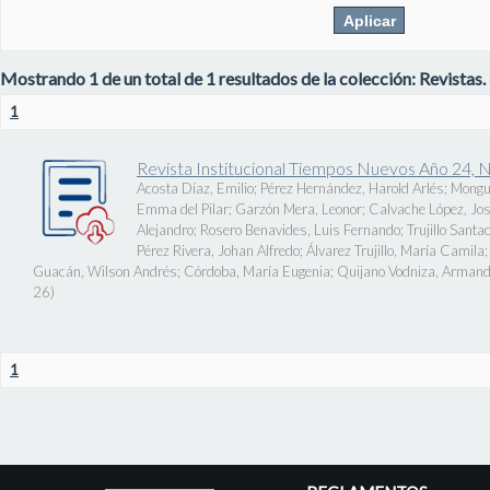
Mostrando 1 de un total de 1 resultados de la colección: Revistas.
1
Revista Institucional Tiempos Nuevos Año 24, 
Acosta Díaz, Emilio
;
Pérez Hernández, Harold Arlés
;
Mongu
Emma del Pilar
;
Garzón Mera, Leonor
;
Calvache López, J
Alejandro
;
Rosero Benavides, Luis Fernando
;
Trujillo Santa
Pérez Rivera, Johan Alfredo
;
Álvarez Trujillo, María Camila
Guacán, Wilson Andrés
;
Córdoba, María Eugenia
;
Quijano Vodniza, Armand
26
)
1