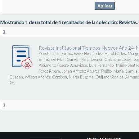
Mostrando 1 de un total de 1 resultados de la colección: Revistas.
1
Revista Institucional Tiempos Nuevos Año 24, 
Acosta Díaz, Emilio
;
Pérez Hernández, Harold Arlés
;
Mongu
Emma del Pilar
;
Garzón Mera, Leonor
;
Calvache López, J
Alejandro
;
Rosero Benavides, Luis Fernando
;
Trujillo Santa
Pérez Rivera, Johan Alfredo
;
Álvarez Trujillo, María Camila
Guacán, Wilson Andrés
;
Córdoba, María Eugenia
;
Quijano Vodniza, Armand
26
)
1