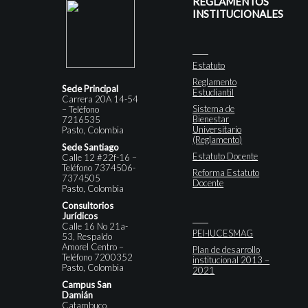
REGLAMENTOS
INSTITUCIONALES
Estatuto
Reglamento
Sede Principal
Estudiantil
Carrera 20A 14-54
Sistema de
– Teléfono
Bienestar
7216535
Universitario
Pasto, Colombia
(Reglamento)
Sede Santiago
Estatuto Docente
Calle 12 #22f-16 –
Teléfono 7374506-
Reforma Estatuto
7374505
Docente
Pasto, Colombia
Consultorios
Jurídicos
Calle 16 No 21a-
PEI-IUCESMAG
53, Respaldo
Amorel Centro –
Plan de desarrollo
Teléfono 7200352
institucional 2013 –
Pasto, Colombia
2021
Campus San
Damián
Catambuco,