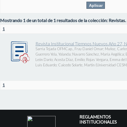
Mostrando 1 de un total de 1 resultados de la colección: Revistas.
1
Revista Institucional Tiempos Nuevos Año 27, 
Sarria Tejada OFMCap., Fray Daniel Omar
;
Muñoz, Carlos
Guerrero Yela, Yolanda
;
Navarro Sánchez, María Angélica
;
León Darío
;
Acosta Díaz, Emilio
;
Rojas Vergara, Emma del P
Luis Eduardo
;
Caicedo Solarte, Martín
(
Universidad CES
1
REGLAMENTOS
INSTITUCIONALES