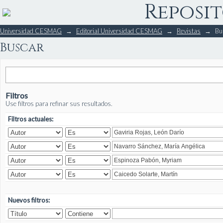
Reposit
Buscar
Universidad CESMAG
→
Editorial Universidad CESMAG
→
Revistas
→
Bu
Buscar
Filtros
Use filtros para refinar sus resultados.
Filtros actuales:
Nuevos filtros: