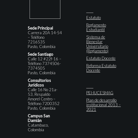
Estatuto
Reglamento
Sede Principal
Estudiantil
Carrera 20A 14-54
Sistema de
– Teléfono
Bienestar
7216535
Universitario
Pasto, Colombia
(Reglamento)
Sede Santiago
Estatuto Docente
Calle 12 #22f-16 –
Teléfono 7374506-
Reforma Estatuto
7374505
Docente
Pasto, Colombia
Consultorios
Jurídicos
Calle 16 No 21a-
PEI-IUCESMAG
53, Respaldo
Amorel Centro –
Plan de desarrollo
Teléfono 7200352
institucional 2013 –
Pasto, Colombia
2021
Campus San
Damián
Catambuco,
Colombia