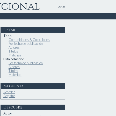
ucional
Login
Listar
Todo
Comunidades & Colecciones
Por fecha de publicación
Autores
Títulos
Materias
Esta colección
Por fecha de publicación
Autores
Títulos
Materias
Mi cuenta
Acceder
Registro
Descubre
Autor