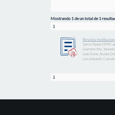
Mostrando 1 de un total de 1 resultad
1
Revista Instituci
Sarria Tejada OFMCap
Guerrero Yela, Yolanda
León Darío
;
Acosta Día
Luis Eduardo
;
Caicedo 
1