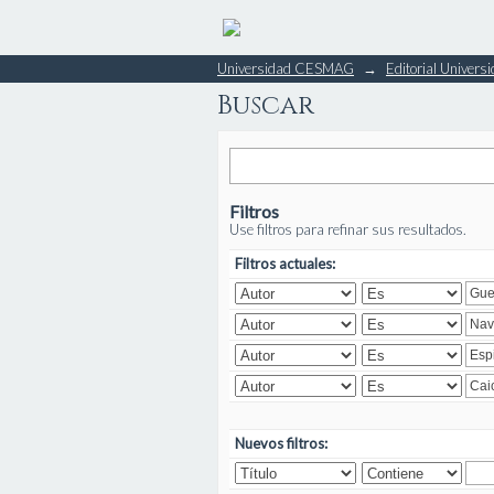
Buscar
Universidad CESMAG
→
Editorial Unive
Buscar
Filtros
Use filtros para refinar sus resultados.
Filtros actuales:
Nuevos filtros: