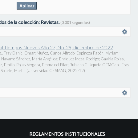
os de la colección: Revistas.
(0.001 segundos)
onal Tiempos Nuevos Año 27, No. 29, diciembre de 2022
., Fray Daniel Omar
;
Muñoz, Carlos Alfredo
;
Espinoza Pabón, Myriam
;
;
Navarro Sánchez, María Angélica
;
Enríquez Meza, Rodrigo
;
Gaviria Rojas,
z, Emilio
;
Rojas Vergara, Emma del Pilar
;
Rubiano Guáqueta OFMCap., Fray
Solarte, Martín
(
Universidad CESMAG
,
2022-12
)
REGLAMENTOS INSTITUCIONALES