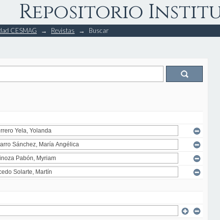
Repositorio Instit
rsidad CESMAG
→
Revistas
→
Buscar