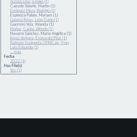
Acosta Díaz, Emilio (1)
Caicedo Solarte, Martín (1)
Enríquez Meza, Rodrigo (1)
Espinoza Pabón, Myriam (1)
Gaviria Rojas, León Darío (1)
Guerrero Yela, Yolanda (1)
Muñoz, Carlos Alfredo (1)
Navarro Sánchez, María Angélica (1)
Rojas Vergara, Emma del Pilar (1)
Rubiano Guáqueta OFMCap., Fray
Luis Eduardo (1)
... más
Fecha
2022 (1)
Has File(s)
Yes (1)