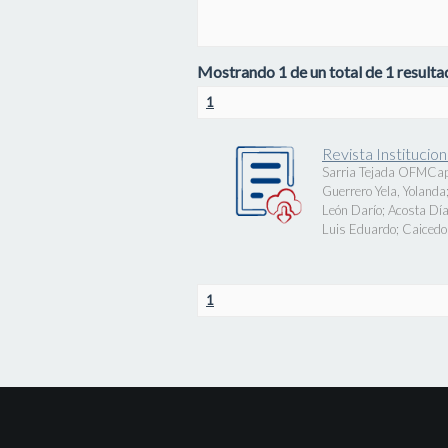
Mostrando 1 de un total de 1 resultad
1
Revista Instituci
Sarria Tejada OFMCap
Guerrero Yela, Yolanda
León Darío
;
Acosta Día
Luis Eduardo
;
Caicedo 
1