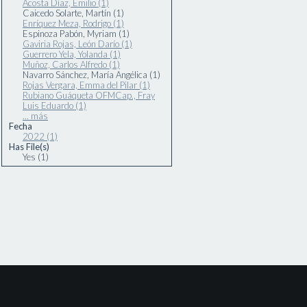
Acosta Díaz, Emilio (1)
Caicedo Solarte, Martín (1)
Enríquez Meza, Rodrigo (1)
Espinoza Pabón, Myriam (1)
Gaviria Rojas, León Darío (1)
Guerrero Yela, Yolanda (1)
Muñoz, Carlos Alfredo (1)
Navarro Sánchez, María Angélica (1)
Rojas Vergara, Emma del Pilar (1)
Rubiano Guáqueta OFMCap., Fray
Luis Eduardo (1)
... más
Fecha
2022 (1)
Has File(s)
Yes (1)