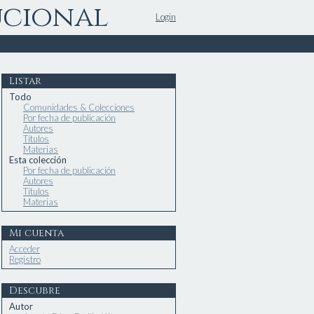
ucional
Login
Listar
Todo
Comunidades & Colecciones
Por fecha de publicación
Autores
Títulos
Materias
Esta colección
Por fecha de publicación
Autores
Títulos
Materias
Mi cuenta
Acceder
Registro
Descubre
Autor