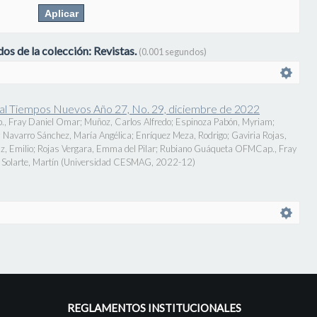
os de la colección: Revistas.
(0.001 segundos)
onal Tiempos Nuevos Año 27, No. 29, diciembre de 2022
., Fray Daniel Omar
;
Muñoz, Carlos Alfredo
;
Espinoza Pabón, Myriam
;
;
Navarro Sánchez, María Angélica
;
Enríquez Meza, Rodrigo
;
Gaviria Rojas,
z, Emilio
;
Rojas Vergara, Emma del Pilar
;
Rubiano Guáqueta OFMCap., Fray
Solarte, Martín
(
Universidad CESMAG
,
2022-12
)
REGLAMENTOS INSTITUCIONALES