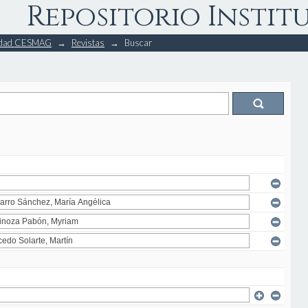
Repositorio Instit
rsidad CESMAG
→
Revistas
→
Buscar