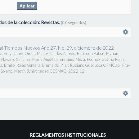
os de la colección: Revistas.
(0.0 segundos)
onal Tiempos Nuevos Año 27, No. 29, diciembre de 2022
., Fray Daniel Omar
;
Muñoz, Carlos Alfredo
;
Espinoza Pabón, Myriam
;
;
Navarro Sánchez, María Angélica
;
Enríquez Meza, Rodrigo
;
Gaviria Rojas,
z, Emilio
;
Rojas Vergara, Emma del Pilar
;
Rubiano Guáqueta OFMCap., Fray
Solarte, Martín
(
Universidad CESMAG
,
2022-12
)
REGLAMENTOS INSTITUCIONALES