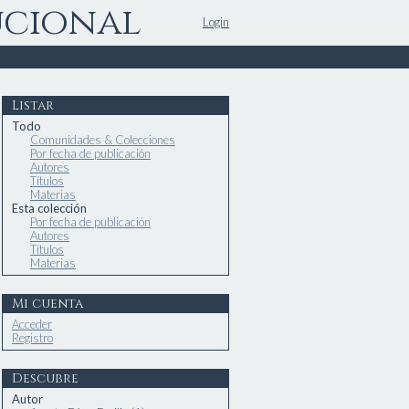
ucional
Login
Listar
Todo
Comunidades & Colecciones
Por fecha de publicación
Autores
Títulos
Materias
Esta colección
Por fecha de publicación
Autores
Títulos
Materias
Mi cuenta
Acceder
Registro
Descubre
Autor