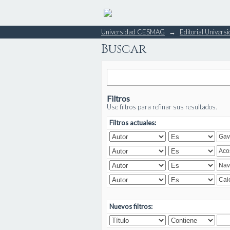
Buscar
Universidad CESMAG
→
Editorial Unive
Buscar
Filtros
Use filtros para refinar sus resultados.
Filtros actuales:
Nuevos filtros: