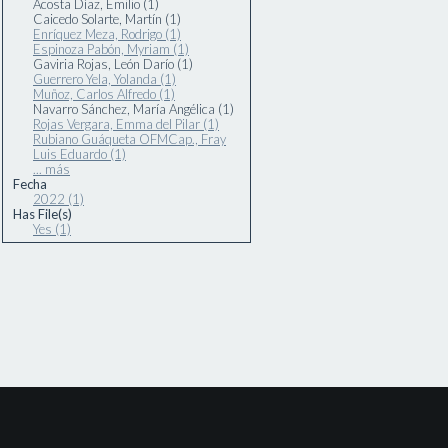
Acosta Díaz, Emilio (1)
Caicedo Solarte, Martín (1)
Enríquez Meza, Rodrigo (1)
Espinoza Pabón, Myriam (1)
Gaviria Rojas, León Darío (1)
Guerrero Yela, Yolanda (1)
Muñoz, Carlos Alfredo (1)
Navarro Sánchez, María Angélica (1)
Rojas Vergara, Emma del Pilar (1)
Rubiano Guáqueta OFMCap., Fray
Luis Eduardo (1)
... más
Fecha
2022 (1)
Has File(s)
Yes (1)