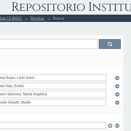
Repositorio Instit
rsidad CESMAG
→
Revistas
→
Buscar