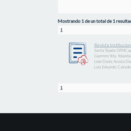
Mostrando 1 de un total de 1 resultad
1
Revista Instituci
Sarria Tejada OFMCap
Guerrero Yela, Yolanda
León Darío
;
Acosta Día
Luis Eduardo
;
Caicedo 
1