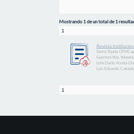
Mostrando 1 de un total de 1 resultad
1
Revista Instituci
Sarria Tejada OFMCap
Guerrero Yela, Yolanda
León Darío
;
Acosta Día
Luis Eduardo
;
Caicedo 
1