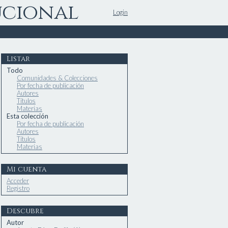
ucional
Login
Listar
Todo
Comunidades & Colecciones
Por fecha de publicación
Autores
Títulos
Materias
Esta colección
Por fecha de publicación
Autores
Títulos
Materias
Mi cuenta
Acceder
Registro
Descubre
Autor