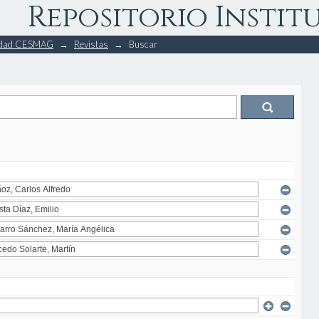
Repositorio Instit
rsidad CESMAG
→
Revistas
→
Buscar