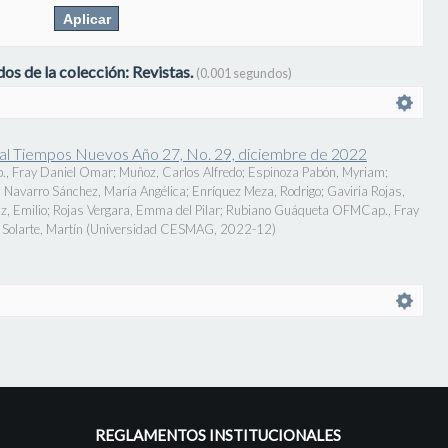
os de la colección: Revistas.
(0.001 segundos)
onal Tiempos Nuevos Año 27, No. 29, diciembre de 2022
., Fray Daniel Omar
;
Muñoz, Carlos Alfredo
;
Espinoza Pabón, Myriam
;
;
Navarro Sánchez, María Angélica
;
Enríquez Meza, Rodrigo
;
Gaviria Rojas,
z, Emilio
;
Rojas Vergara, Emma del Pilar
;
Rubiano Guáqueta OFMCap., Fray
Solarte, Martín
(
Universidad CESMAG
,
2022-12
)
REGLAMENTOS INSTITUCIONALES