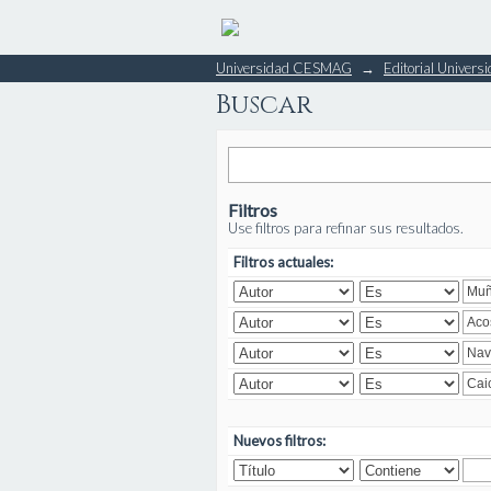
Buscar
Universidad CESMAG
→
Editorial Unive
Buscar
Filtros
Use filtros para refinar sus resultados.
Filtros actuales:
Nuevos filtros: