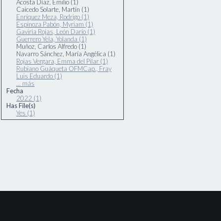
Acosta Díaz, Emilio (1)
Caicedo Solarte, Martín (1)
Enríquez Meza, Rodrigo (1)
Espinoza Pabón, Myriam (1)
Gaviria Rojas, León Darío (1)
Guerrero Yela, Yolanda (1)
Muñoz, Carlos Alfredo (1)
Navarro Sánchez, María Angélica (1)
Rojas Vergara, Emma del Pilar (1)
Rubiano Guáqueta OFMCap., Fray
Luis Eduardo (1)
... más
Fecha
2022 (1)
Has File(s)
Yes (1)