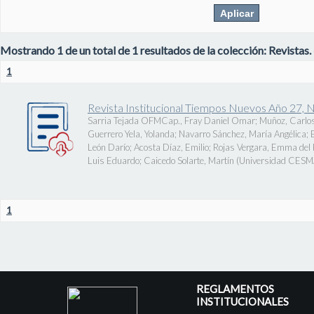
Mostrando 1 de un total de 1 resultados de la colección: Revistas.
1
Revista Institucional Tiempos Nuevos Año 27, 
Sarria Tejada OFMCap., Fray Daniel Omar
;
Muñoz, Carlos
Guerrero Yela, Yolanda
;
Navarro Sánchez, María Angélica
;
León Darío
;
Acosta Díaz, Emilio
;
Rojas Vergara, Emma del P
Luis Eduardo
;
Caicedo Solarte, Martín
(
Universidad CES
1
REGLAMENTOS
INSTITUCIONALES