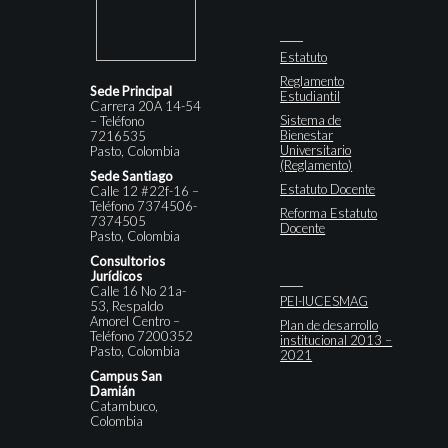
Estatuto
Reglamento
Sede Principal
Estudiantil
Carrera 20A 14-54
Sistema de
– Teléfono
Bienestar
7216535
Universitario
Pasto, Colombia
(Reglamento)
Sede Santiago
Estatuto Docente
Calle 12 #22f-16 –
Teléfono 7374506-
Reforma Estatuto
7374505
Docente
Pasto, Colombia
Consultorios
Jurídicos
Calle 16 No 21a-
PEI-IUCESMAG
53, Respaldo
Amorel Centro –
Plan de desarrollo
Teléfono 7200352
institucional 2013 –
Pasto, Colombia
2021
Campus San
Damián
Catambuco,
Colombia