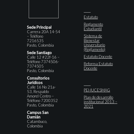
Estatuto
Reglamento
Sede Principal
Estudiantil
Carrera 20A 14-54
Sistema de
– Teléfono
Bienestar
7216535
Universitario
Pasto, Colombia
(Reglamento)
Sede Santiago
Estatuto Docente
Calle 12 #22f-16 –
Teléfono 7374506-
Reforma Estatuto
7374505
Docente
Pasto, Colombia
Consultorios
Jurídicos
Calle 16 No 21a-
PEI-IUCESMAG
53, Respaldo
Amorel Centro –
Plan de desarrollo
Teléfono 7200352
institucional 2013 –
Pasto, Colombia
2021
Campus San
Damián
Catambuco,
Colombia