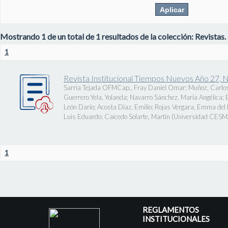
Mostrando 1 de un total de 1 resultados de la colección: Revistas.
1
Revista Institucional Tiempos Nuevos Año 27, 
Sarria Tejada OFMCap., Fray Daniel Omar
;
Muñoz, Carlos
Guerrero Yela, Yolanda
;
Navarro Sánchez, María Angélica
;
León Darío
;
Acosta Díaz, Emilio
;
Rojas Vergara, Emma del P
Luis Eduardo
;
Caicedo Solarte, Martín
(
Universidad CES
1
REGLAMENTOS
INSTITUCIONALES