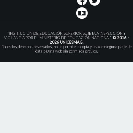
“INSTITUCIÓN DE EDUCACIÓN SUPERIOR SUJETA A INSPECCIÓN Y
VIGILANCIA POR EL MINISTERIO DE EDUCACIÓN NACIONAL”
© 2016 -
2026 UNICESMAG.
Todos los derechos reservados, no se permite la copia y uso de ninguna parte de
ésta página web sin permisos previos.