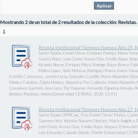
Mostrando 2 de un total de 2 resultados de la colección: Revistas.
1
Revista Institucional Tiempos Nuevos Año 25, 
Sarria Tejada, Daniel Omar
;
Enríquez Pantoja, María Vivia
Gaviria Rojas, León Darío
;
Acosta Díaz, Emilio
;
Rojas Verg
Ricardo Alonso
;
Enríquez Meza, Rodrigo
;
Rojas-Rivera, Fab
Molina López, Heily Melissa
;
Rodríguez Rivera, Karen Giov
Estrella Carlosama, Jazmin Lucia
;
Gonzales Castillo, María Alejandra
;
Rose
Mónica Catalina
;
Zuleta Medina, Alejandra
;
Paz Calderón, Mario Alejandro
;
Casanova Guerrero, Ana Lucía
;
Paz Yaqueno, Armando
;
Figueroa Arévalo, 
Bolaños Martínez, Arturo
(
Universidad CESMAG
,
2020-12-01
)
Revista Institucional Tiempos Nuevos Año 27, 
Sarria Tejada OFMCap., Fray Daniel Omar
;
Muñoz, Carlos
Guerrero Yela, Yolanda
;
Navarro Sánchez, María Angélica
;
León Darío
;
Acosta Díaz, Emilio
;
Rojas Vergara, Emma del P
Luis Eduardo
;
Caicedo Solarte, Martín
(
Universidad CES