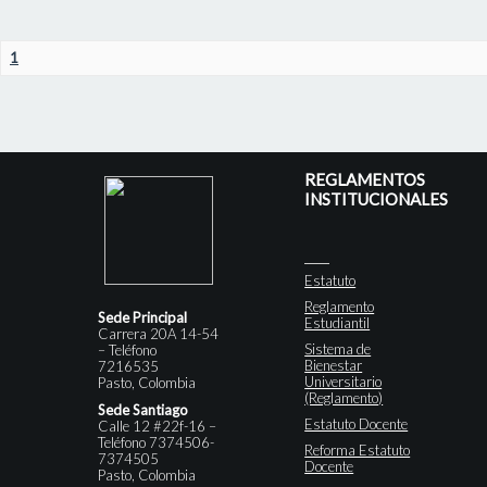
1
REGLAMENTOS
INSTITUCIONALES
Estatuto
Reglamento
Sede Principal
Estudiantil
Carrera 20A 14-54
Sistema de
– Teléfono
Bienestar
7216535
Universitario
Pasto, Colombia
(Reglamento)
Sede Santiago
Estatuto Docente
Calle 12 #22f-16 –
Teléfono 7374506-
Reforma Estatuto
7374505
Docente
Pasto, Colombia